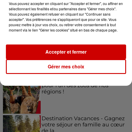
Vous pouvez accepter en cliquant sur "Accepter et fermer", ou affiner en
sélectionnant les finalités et/ou partenaires dans "Gérer mes choix".
Vous pouvez également refuser en cliquant sur "Continuer sans
accepter". Vos préférences ne s'appliqueront que pour ce site. Vous
Jeux
Voir plus
pouvez mettre à jour vos choix, ou retirer votre consentement à tout
moment via le lien "Gérer les cookies" situé en bas de chaque page.
Gagnez vos places pour le
festival Marché Gourmand 2026
Accepter et fermer
à Coulon !
Gérer mes choix
Le Duel - Gagnez vos entrées
pour l'un des zoos de nos
régions !
Destination Vacances - Gagnez
votre séjour en famille au cœur
de la...