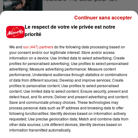
Continuer sans accepter
Le respect de votre vie privée est notre
8 août 2026
Royan : elle tente d’écraser son
priorité
ex-conjoint et dit regretter...
We and
our (447) partners
do the following data processing based on
your consent and/or our legitimate interest: Store and/or access
information on a device; Use limited data to select advertising; Create
profiles for personalised advertising; Use profiles to select personalised
8 août 2026
advertising; Measure advertising performance; Measure content
Cambriolages : plus de 18 000
performance; Understand audiences through statistics or combinations
of data from different sources; Develop and improve services; Create
logements visités en juillet 2026,
profiles to personalise content; Use profiles to select personalised
en...
content; Use limited data to select content; Ensure security, prevent and
detect fraud, and fix errors; Deliver and present advertising and content;
Save and communicate privacy choices. These technologies may
process personal data such as IP address and browsing data to offer
7 août 2026
following functionalities: Identify devices based on information actively
Pape Léon XIV en France : quel
requested; Use precise geolocation data; Match and combine data from
est son programme ?
other data sources; Link different devices; Identify devices based on
information transmitted automatically.