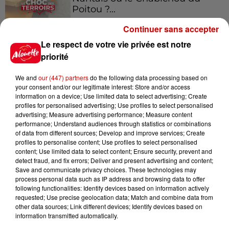
Poitou ?...
Continuer sans accepter
Le respect de votre vie privée est notre
11h11
Face aux aboiements de chiens
priorité
bruyants, cette commune de
l’Ouest...
We and
our (447) partners
do the following data processing based on
your consent and/or our legitimate interest: Store and/or access
information on a device; Use limited data to select advertising; Create
profiles for personalised advertising; Use profiles to select personalised
10h32
advertising; Measure advertising performance; Measure content
"Nous sommes passés à côté
performance; Understand audiences through statistics or combinations
of data from different sources; Develop and improve services; Create
d'un drame" : une voiture chute
profiles to personalise content; Use profiles to select personalised
sur la...
content; Use limited data to select content; Ensure security, prevent and
detect fraud, and fix errors; Deliver and present advertising and content;
Save and communicate privacy choices. These technologies may
process personal data such as IP address and browsing data to offer
7h06
following functionalities: Identify devices based on information actively
Soupçonné d'incendies en
requested; Use precise geolocation data; Match and combine data from
Deux-Sèvres et en Maine-et-
other data sources; Link different devices; Identify devices based on
Loire, un homme...
information transmitted automatically.