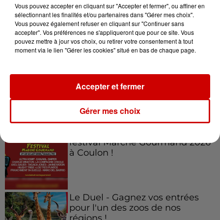
Vous pouvez accepter en cliquant sur "Accepter et fermer", ou affiner en
sélectionnant les finalités et/ou partenaires dans "Gérer mes choix".
Vous pouvez également refuser en cliquant sur "Continuer sans
accepter". Vos préférences ne s'appliqueront que pour ce site. Vous
Jeux
Voir plus
pouvez mettre à jour vos choix, ou retirer votre consentement à tout
moment via le lien "Gérer les cookies" situé en bas de chaque page.
Gagnez vos places pour
l'événement Ride the Show à
Accepter et fermer
Morlaix !
Gérer mes choix
Gagnez vos places pour le
festival Marché Gourmand 2026
à Coulon !
Le Duel - Gagnez vos entrées
pour l'un des zoos de nos
régions !