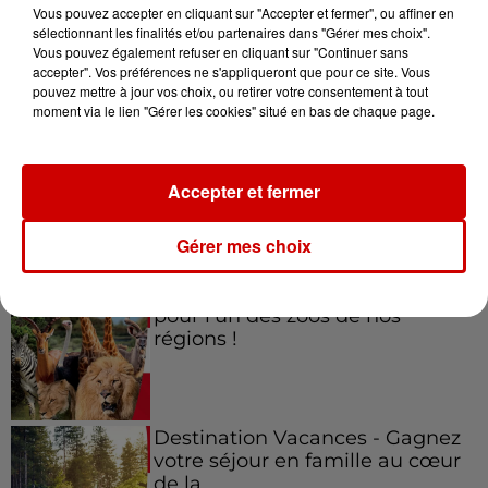
Vous pouvez accepter en cliquant sur "Accepter et fermer", ou affiner en
sélectionnant les finalités et/ou partenaires dans "Gérer mes choix".
Vous pouvez également refuser en cliquant sur "Continuer sans
accepter". Vos préférences ne s'appliqueront que pour ce site. Vous
Jeux
Voir plus
pouvez mettre à jour vos choix, ou retirer votre consentement à tout
moment via le lien "Gérer les cookies" situé en bas de chaque page.
Gagnez vos places pour le
festival Marché Gourmand 2026
Accepter et fermer
à Coulon !
Gérer mes choix
Le Duel - Gagnez vos entrées
pour l'un des zoos de nos
régions !
Destination Vacances - Gagnez
votre séjour en famille au cœur
de la...