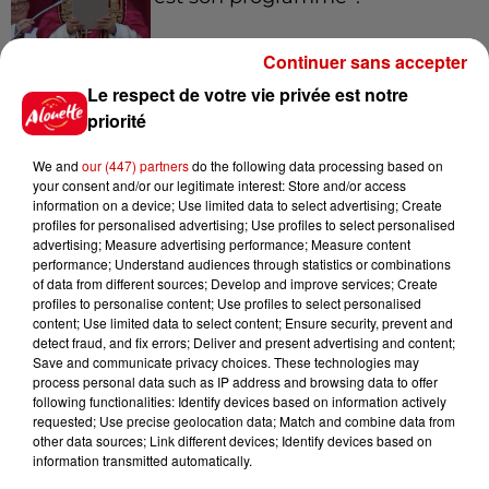
Continuer sans accepter
Le respect de votre vie privée est notre
7 août 2026
Limoges : un bébé d'un mois
priorité
blessé dans un incendie, un
appartement...
We and
our (447) partners
do the following data processing based on
your consent and/or our legitimate interest: Store and/or access
information on a device; Use limited data to select advertising; Create
profiles for personalised advertising; Use profiles to select personalised
7 août 2026
advertising; Measure advertising performance; Measure content
Éclipse solaire : découvrez les
performance; Understand audiences through statistics or combinations
of data from different sources; Develop and improve services; Create
meilleurs spots d'observation
profiles to personalise content; Use profiles to select personalised
du...
content; Use limited data to select content; Ensure security, prevent and
detect fraud, and fix errors; Deliver and present advertising and content;
Save and communicate privacy choices. These technologies may
process personal data such as IP address and browsing data to offer
7 août 2026
following functionalities: Identify devices based on information actively
À LA UNE : professeur
requested; Use precise geolocation data; Match and combine data from
condamné, repreneurs pour
other data sources; Link different devices; Identify devices based on
Duralex et la...
information transmitted automatically.