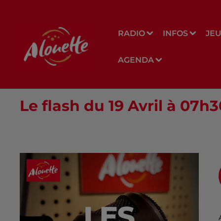
RADIO
INFOS
JE
AGENDA
Le flash du 19 Avril à 07h3