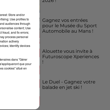
2026 !
erest: Store and/or
tising; Use profiles to
Gagnez vos entrées
tand audiences through
pour le Musée du Sport
personalise content; Use
Automobile au Mans !
 fraud, and fix errors;
 may process personal
mation actively
vices; Identify devices
Alouette vous invite à
Futuroscope Xperiences
rtenaires dans "Gérer
!
s'appliqueront que pour
les cookies" situé en
Le Duel - Gagnez votre
balade en jet ski !