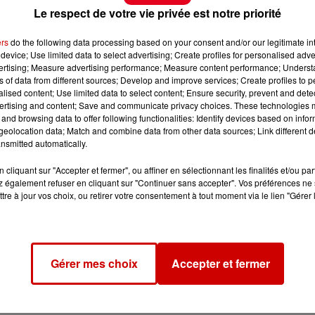
Le respect de votre vie privée est notre priorité
ers
do the following data processing based on your consent and/or our legitimate int
device; Use limited data to select advertising; Create profiles for personalised adver
vertising; Measure advertising performance; Measure content performance; Unders
ns of data from different sources; Develop and improve services; Create profiles to 
alised content; Use limited data to select content; Ensure security, prevent and detect
ertising and content; Save and communicate privacy choices. These technologies
and browsing data to offer following functionalities: Identify devices based on infor
eolocation data; Match and combine data from other data sources; Link different de
nsmitted automatically.
cliquant sur "Accepter et fermer", ou affiner en sélectionnant les finalités et/ou pa
 également refuser en cliquant sur "Continuer sans accepter". Vos préférences ne 
tre à jour vos choix, ou retirer votre consentement à tout moment via le lien "Gérer 
Gérer mes choix
Accepter et fermer