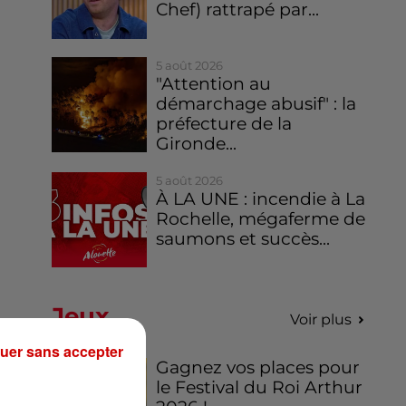
Chef) rattrapé par...
5 août 2026
"Attention au
démarchage abusif" : la
préfecture de la
Gironde...
5 août 2026
À LA UNE : incendie à La
Rochelle, mégaferme de
saumons et succès...
Jeux
Voir plus
uer sans accepter
Gagnez vos places pour
le Festival du Roi Arthur