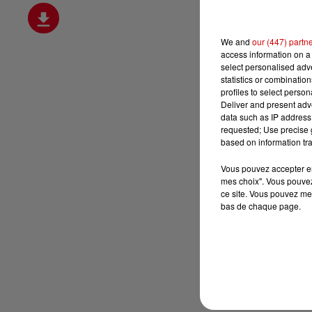
We and
our (447) partn
access information on a 
select personalised ad
statistics or combinatio
profiles to select person
Deliver and present adv
data such as IP address 
requested; Use precise g
based on information tra
Vous pouvez accepter en 
mes choix". Vous pouvez
ce site. Vous pouvez met
bas de chaque page.