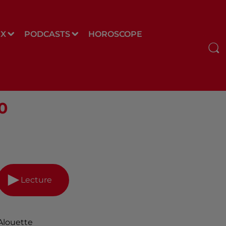
UX
PODCASTS
HOROSCOPE
0
Lecture
Alouette