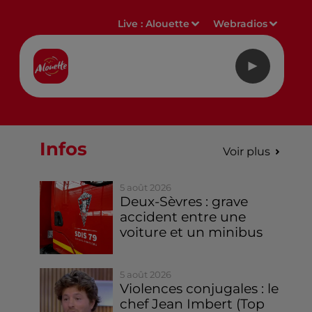
Live :
Alouette
Webradios
Infos
Voir plus
5 août 2026
Deux-Sèvres : grave
accident entre une
voiture et un minibus
5 août 2026
Violences conjugales : le
chef Jean Imbert (Top