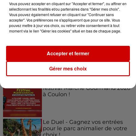
Vous pouvez accepter en cliquant sur "Accepter et fermer", ou affiner en
sélectionnant les finalités et/ou partenaires dans "Gérer mes choix".
Vous pouvez également refuser en cliquant sur "Continuer sans
accepter". Vos préférences ne s'appliqueront que pour ce site. Vous
Jeux
Voir plus
pouvez mettre à jour vos choix, ou retirer votre consentement à tout
moment via le lien "Gérer les cookies" situé en bas de chaque page.
Gagnez vos places pour
l'événement Ride the Show à
Accepter et fermer
Morlaix !
Gérer mes choix
Gagnez vos places pour le
festival Marché Gourmand 2026
à Coulon !
Le Duel - Gagnez vos entrées
pour le parc animalier de votre
choix !