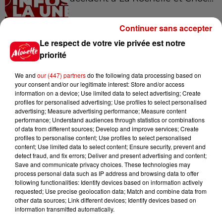
Continuer sans accepter
Le respect de votre vie privée est notre
12h37
Bordeaux : un voleur traverse le
priorité
faux plafond de l'hôpital et...
We and
our (447) partners
do the following data processing based on
your consent and/or our legitimate interest: Store and/or access
information on a device; Use limited data to select advertising; Create
profiles for personalised advertising; Use profiles to select personalised
11h28
advertising; Measure advertising performance; Measure content
Le Choc des terroirs : le Curé
performance; Understand audiences through statistics or combinations
of data from different sources; Develop and improve services; Create
Nantais ou le Chabichou du
profiles to personalise content; Use profiles to select personalised
Poitou ?...
content; Use limited data to select content; Ensure security, prevent and
detect fraud, and fix errors; Deliver and present advertising and content;
Save and communicate privacy choices. These technologies may
process personal data such as IP address and browsing data to offer
11h11
following functionalities: Identify devices based on information actively
Face aux aboiements de chiens
requested; Use precise geolocation data; Match and combine data from
bruyants, cette commune de
other data sources; Link different devices; Identify devices based on
l’Ouest...
information transmitted automatically.