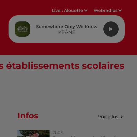
Live :
Alouette
Webradios
Somewhere Only We Know
KEANE
s établissements scolaires
Infos
Voir plus
7h03