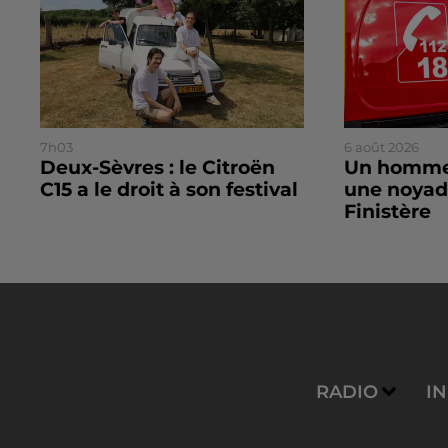
7h03
6 août 2026
Deux-Sèvres : le Citroën
Un homme
C15 a le droit à son festival
une noyad
Finistère
RADIO
I