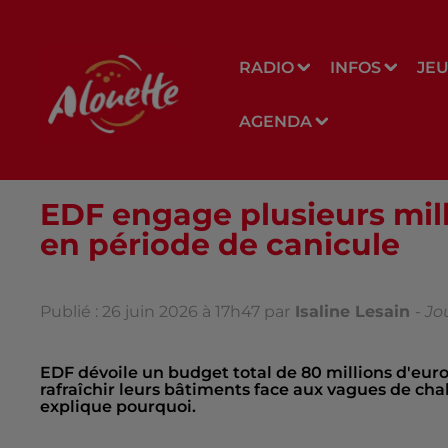
RADIO
INFOS
JE
AGENDA
EDF engage plusieurs mill
en période de canicule
Publié : 26 juin 2026 à 17h47 par
Isaline Lesain
-
Jo
EDF dévoile un budget total de 80 millions d'euro
rafraîchir leurs bâtiments face aux vagues de ch
explique pourquoi.