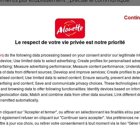
pements par établissement
", précise le communiqué.
Contin
0 établissements jusqu’au 30 juin 2027
"
pour les aider
Le respect de votre vie privée est notre priorité
me en installant
une pompe à chaleur air-air réversib
orfaitaire de 10 000 euros
par structure.
ers
do the following data processing based on your consent and/or our legitimate int
fs du programme Edurénov porté par la Banque des
device; Use limited data to select advertising; Create profiles for personalised adver
vertising; Measure advertising performance; Measure content performance; Unders
ns of data from different sources; Develop and improve services; Create profiles to 
alised content; Use limited data to select content; Ensure security, prevent and detect
ertising and content; Save and communicate privacy choices. These technologies
and browsing data to offer following functionalities: Identify devices based on infor
eolocation data; Match and combine data from other data sources; Link different de
nsmitted automatically.
nateurs
de l’oral du bac de français "
sera reconductible
, avait déclaré l’intersyndicale dans un communiqué. 
cliquant sur "Accepter et fermer", ou affiner en sélectionnant les finalités et/ou pa
 de mai et juin 2026
, les professeurs et élèves tirent
 également refuser en cliquant sur "Continuer sans accepter". Vos préférences ne 
tre à jour vos choix, ou retirer votre consentement à tout moment via le lien "Gérer 
 Les températures trop élevées influencent la concentrat
 du
brevet
ont cependant été
maintenues ce vendredi 