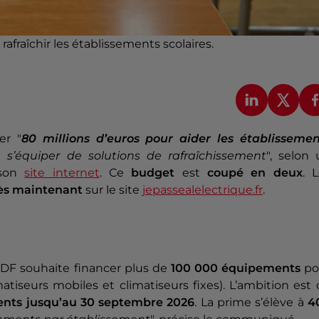
afraîchir les établissements scolaires.
er "
80 millions d’euros
pour aider
les établissemen
 à s’équiper de solutions de rafraîchissement
", selon
son
site internet
. Ce
budget
est
coupé en deux
. 
ès maintenant
sur le site
jepassealelectrique.fr
.
EDF souhaite financer plus de
100 000 équipements
po
limatiseurs mobiles et climatiseurs fixes). L’ambition est
ents jusqu’au 30 septembre 2026
. La prime s’élève à
4