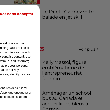
Le Duel - Gagnez votre
uer sans accepter
balade en jet ski !
 au
le
.
erest: Store and/or
Podcasts
tising; Use profiles to
Voir plus
tand audiences through
personalise content; Use
 fraud, and fix errors;
Kelly Massol, figure
 may process personal
emblématique de
mation actively
l'entrepreneuriat
vices; Identify devices
féminin
 à
En
rtenaires dans "Gérer
 la
s'appliqueront que pour
Aménager un school
les cookies" situé en
ion
bus au Canada et
accueillir les bleus à
26
Boston,...