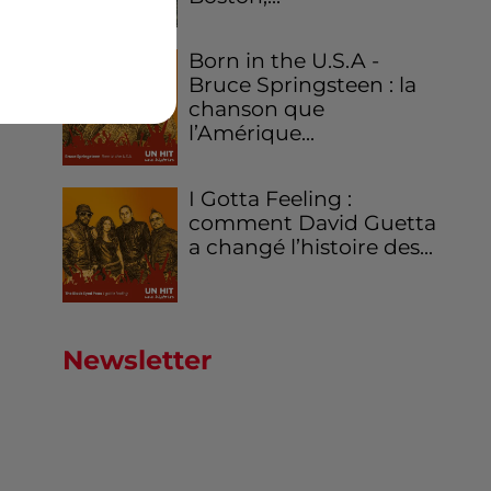
Born in the U.S.A -
Bruce Springsteen : la
chanson que
l’Amérique...
I Gotta Feeling :
comment David Guetta
a changé l’histoire des...
Newsletter