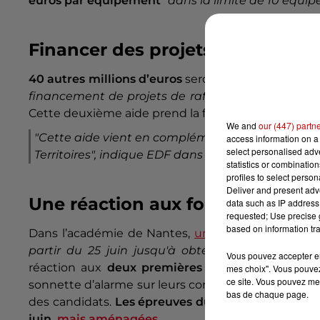
euros par équipement
"
dans la limite de 10 équi
Financer des projets
40 autres millions d’euros
seront attribués à
4 00
financement de projets de rafraîchissement
" com
Cette deuxième aide prend la forme d’une
prime f
We and
our (447) partn
"
Cette aide vient en complément, des dispositi
access information on a 
select personalised ad
Territoires
", indique EDF dans son communiqué.
statistics or combinatio
profiles to select person
Deliver and present adv
Une réaction aux fortes chaleurs
data such as IP address 
requested; Use precise g
based on information tra
Dans l’académie de Nantes,
une grève des exami
partir du 25 juin jusqu'à obtention de renforts
"
Vous pouvez accepter en 
réaction aux
deux premières vagues de chaleur
mes choix". Vous pouvez
ce site. Vous pouvez met
sonnette d’alarme sur leurs conditions de travail.
bas de chaque page.
des candidats.
Les épreuves du
diplôme national
juin,
mais aménagées
.