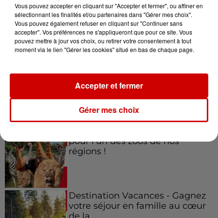
Vous pouvez accepter en cliquant sur "Accepter et fermer", ou affiner en
sélectionnant les finalités et/ou partenaires dans "Gérer mes choix".
Vous pouvez également refuser en cliquant sur "Continuer sans
accepter". Vos préférences ne s'appliqueront que pour ce site. Vous
Jeux
Voir plus
pouvez mettre à jour vos choix, ou retirer votre consentement à tout
moment via le lien "Gérer les cookies" situé en bas de chaque page.
Gagnez vos places pour le
festival Marché Gourmand 2026
Accepter et fermer
à Coulon !
Gérer mes choix
Le Duel - Gagnez vos entrées
pour l'un des zoos de nos
régions !
Destination Vacances - Gagnez
votre séjour en famille au cœur
de la...