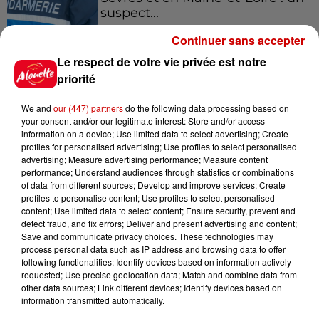
suspect...
Continuer sans accepter
Le respect de votre vie privée est notre
8h49
Rennes : enquête ouverte après
priorité
un accident impliquant un
conducteur...
We and
our (447) partners
do the following data processing based on
your consent and/or our legitimate interest: Store and/or access
information on a device; Use limited data to select advertising; Create
profiles for personalised advertising; Use profiles to select personalised
8 août 2026
advertising; Measure advertising performance; Measure content
Aide carburant pour les "grands
performance; Understand audiences through statistics or combinations
of data from different sources; Develop and improve services; Create
rouleurs" : le délai pour la...
profiles to personalise content; Use profiles to select personalised
content; Use limited data to select content; Ensure security, prevent and
detect fraud, and fix errors; Deliver and present advertising and content;
Save and communicate privacy choices. These technologies may
process personal data such as IP address and browsing data to offer
8 août 2026
following functionalities: Identify devices based on information actively
Royan : elle tente d’écraser son
requested; Use precise geolocation data; Match and combine data from
ex-conjoint et dit regretter...
other data sources; Link different devices; Identify devices based on
information transmitted automatically.