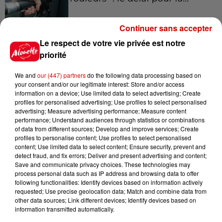
Continuer sans accepter
Le respect de votre vie privée est notre
8 août 2026
Royan : elle tente d’écraser son
priorité
ex-conjoint et dit regretter...
We and
our (447) partners
do the following data processing based on
your consent and/or our legitimate interest: Store and/or access
information on a device; Use limited data to select advertising; Create
profiles for personalised advertising; Use profiles to select personalised
8 août 2026
advertising; Measure advertising performance; Measure content
Cambriolages : plus de 18 000
performance; Understand audiences through statistics or combinations
of data from different sources; Develop and improve services; Create
logements visités en juillet 2026,
profiles to personalise content; Use profiles to select personalised
en...
content; Use limited data to select content; Ensure security, prevent and
detect fraud, and fix errors; Deliver and present advertising and content;
Save and communicate privacy choices. These technologies may
process personal data such as IP address and browsing data to offer
7 août 2026
following functionalities: Identify devices based on information actively
Pape Léon XIV en France : quel
requested; Use precise geolocation data; Match and combine data from
est son programme ?
other data sources; Link different devices; Identify devices based on
information transmitted automatically.