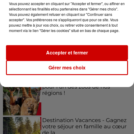
Vous pouvez accepter en cliquant sur "Accepter et fermer", ou affiner en
sélectionnant les finalités et/ou partenaires dans "Gérer mes choix".
Vous pouvez également refuser en cliquant sur "Continuer sans
accepter". Vos préférences ne s'appliqueront que pour ce site. Vous
Jeux
Voir plus
pouvez mettre à jour vos choix, ou retirer votre consentement à tout
moment via le lien "Gérer les cookies" situé en bas de chaque page.
Gagnez vos places pour le
festival Marché Gourmand 2026
Accepter et fermer
à Coulon !
Gérer mes choix
Le Duel - Gagnez vos entrées
pour l'un des zoos de nos
régions !
Destination Vacances - Gagnez
votre séjour en famille au cœur
de la...