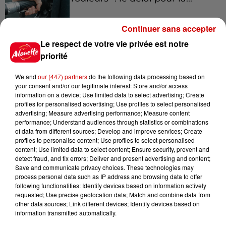
Continuer sans accepter
Le respect de votre vie privée est notre
10h54
Royan : elle tente d’écraser son
priorité
ex-conjoint et dit regretter...
We and
our (447) partners
do the following data processing based on
your consent and/or our legitimate interest: Store and/or access
information on a device; Use limited data to select advertising; Create
profiles for personalised advertising; Use profiles to select personalised
9h45
advertising; Measure advertising performance; Measure content
Cambriolages : plus de 18 000
performance; Understand audiences through statistics or combinations
of data from different sources; Develop and improve services; Create
logements visités en juillet 2026,
profiles to personalise content; Use profiles to select personalised
en...
content; Use limited data to select content; Ensure security, prevent and
detect fraud, and fix errors; Deliver and present advertising and content;
Save and communicate privacy choices. These technologies may
process personal data such as IP address and browsing data to offer
7 août 2026
following functionalities: Identify devices based on information actively
Pape Léon XIV en France : quel
requested; Use precise geolocation data; Match and combine data from
est son programme ?
other data sources; Link different devices; Identify devices based on
information transmitted automatically.