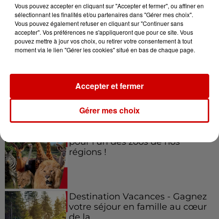
Vous pouvez accepter en cliquant sur "Accepter et fermer", ou affiner en
sélectionnant les finalités et/ou partenaires dans "Gérer mes choix".
Vous pouvez également refuser en cliquant sur "Continuer sans
accepter". Vos préférences ne s'appliqueront que pour ce site. Vous
Jeux
Voir plus
pouvez mettre à jour vos choix, ou retirer votre consentement à tout
moment via le lien "Gérer les cookies" situé en bas de chaque page.
Gagnez vos places pour le
festival Marché Gourmand 2026
Accepter et fermer
à Coulon !
Gérer mes choix
Le Duel - Gagnez vos entrées
pour l'un des zoos de nos
régions !
Destination Vacances - Gagnez
votre séjour en famille au cœur
de la...