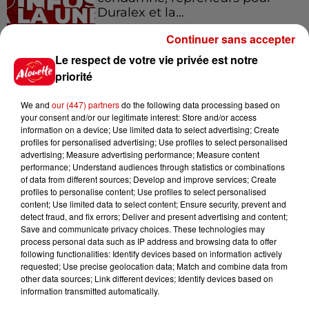
Duralex et la...
Continuer sans accepter
Le respect de votre vie privée est notre
11h01
Un professeur du Maine-et-Loire
priorité
condamné pour des échanges...
We and
our (447) partners
do the following data processing based on
your consent and/or our legitimate interest: Store and/or access
information on a device; Use limited data to select advertising; Create
profiles for personalised advertising; Use profiles to select personalised
10h10
advertising; Measure advertising performance; Measure content
Duralex : trois repreneurs
performance; Understand audiences through statistics or combinations
of data from different sources; Develop and improve services; Create
potentiels
profiles to personalise content; Use profiles to select personalised
content; Use limited data to select content; Ensure security, prevent and
detect fraud, and fix errors; Deliver and present advertising and content;
Save and communicate privacy choices. These technologies may
process personal data such as IP address and browsing data to offer
7h03
following functionalities: Identify devices based on information actively
Deux-Sèvres : le Citroën C15 a le
requested; Use precise geolocation data; Match and combine data from
droit à son festival
other data sources; Link different devices; Identify devices based on
information transmitted automatically.