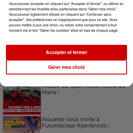
Vous pouvez accepter en cliquant sur "Accepter et fermer", ou affiner en
sélectionnant les finalités et/ou partenaires dans "Gérer mes choix".
Vous pouvez également refuser en cliquant sur "Continuer sans
accepter". Vos préférences ne s'appliqueront que pour ce site. Vous
Jeux
Voir plus
pouvez mettre à jour vos choix, ou retirer votre consentement à tout
moment via le lien "Gérer les cookies" situé en bas de chaque page.
Gagnez vos places pour le
Festival du Roi Arthur 2026 !
Accepter et fermer
Gérer mes choix
Gagnez vos entrées pour le
Musée du Sport Automobile au
Mans !
Alouette vous invite à
Futuroscope Xperiences !