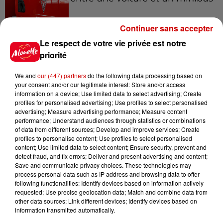
Continuer sans accepter
Le respect de votre vie privée est notre
5 août 2026
Violences conjugales : le chef
priorité
Jean Imbert (Top Chef) rattrapé
par...
We and
our (447) partners
do the following data processing based on
your consent and/or our legitimate interest: Store and/or access
information on a device; Use limited data to select advertising; Create
profiles for personalised advertising; Use profiles to select personalised
5 août 2026
advertising; Measure advertising performance; Measure content
"Attention au démarchage
performance; Understand audiences through statistics or combinations
of data from different sources; Develop and improve services; Create
abusif" : la préfecture de la
profiles to personalise content; Use profiles to select personalised
Gironde...
content; Use limited data to select content; Ensure security, prevent and
detect fraud, and fix errors; Deliver and present advertising and content;
Save and communicate privacy choices. These technologies may
process personal data such as IP address and browsing data to offer
5 août 2026
following functionalities: Identify devices based on information actively
À LA UNE : incendie à La
requested; Use precise geolocation data; Match and combine data from
Rochelle, mégaferme de
other data sources; Link different devices; Identify devices based on
saumons et succès...
information transmitted automatically.