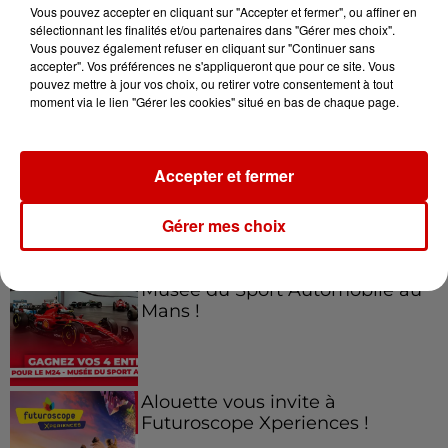
Vous pouvez accepter en cliquant sur "Accepter et fermer", ou affiner en
sélectionnant les finalités et/ou partenaires dans "Gérer mes choix".
Vous pouvez également refuser en cliquant sur "Continuer sans
accepter". Vos préférences ne s'appliqueront que pour ce site. Vous
Jeux
Voir plus
pouvez mettre à jour vos choix, ou retirer votre consentement à tout
moment via le lien "Gérer les cookies" situé en bas de chaque page.
Gagnez vos places pour le
Festival du Roi Arthur 2026 !
Accepter et fermer
Gérer mes choix
Gagnez vos entrées pour le
Musée du Sport Automobile au
Mans !
Alouette vous invite à
Futuroscope Xperiences !