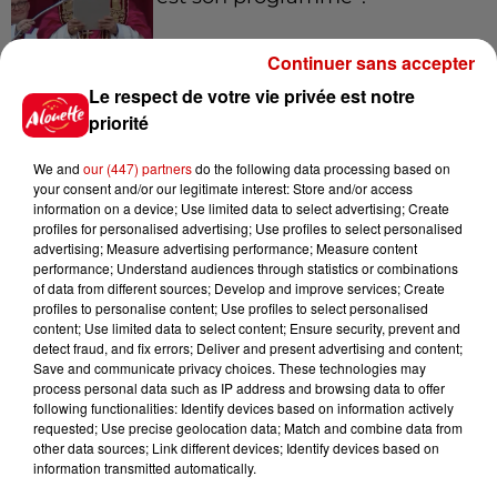
Continuer sans accepter
Le respect de votre vie privée est notre
15h54
Limoges : un bébé d'un mois
priorité
blessé dans un incendie, un
appartement...
We and
our (447) partners
do the following data processing based on
your consent and/or our legitimate interest: Store and/or access
information on a device; Use limited data to select advertising; Create
profiles for personalised advertising; Use profiles to select personalised
15h02
advertising; Measure advertising performance; Measure content
Éclipse solaire : découvrez les
performance; Understand audiences through statistics or combinations
of data from different sources; Develop and improve services; Create
meilleurs spots d'observation
profiles to personalise content; Use profiles to select personalised
du...
content; Use limited data to select content; Ensure security, prevent and
detect fraud, and fix errors; Deliver and present advertising and content;
Save and communicate privacy choices. These technologies may
process personal data such as IP address and browsing data to offer
11h51
following functionalities: Identify devices based on information actively
À LA UNE : professeur
requested; Use precise geolocation data; Match and combine data from
condamné, repreneurs pour
other data sources; Link different devices; Identify devices based on
Duralex et la...
information transmitted automatically.