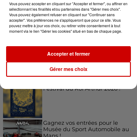
Vous pouvez accepter en cliquant sur "Accepter et fermer", ou affiner en
sélectionnant les finalités et/ou partenaires dans "Gérer mes choix".
Vous pouvez également refuser en cliquant sur "Continuer sans
accepter". Vos préférences ne s'appliqueront que pour ce site. Vous
Jeux
Voir plus
pouvez mettre à jour vos choix, ou retirer votre consentement à tout
moment via le lien "Gérer les cookies" situé en bas de chaque page.
Le Duel - Gagnez vos entrées
pour l'un des zoos de nos
Accepter et fermer
régions !
Gérer mes choix
Gagnez vos places pour le
Festival du Roi Arthur 2026 !
Gagnez vos entrées pour le
Musée du Sport Automobile au
Mans !