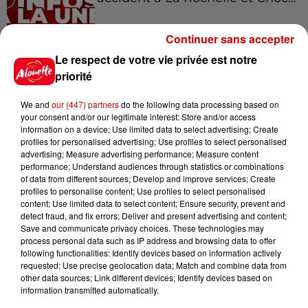
Continuer sans accepter
Le respect de votre vie privée est notre
11h28
Le Choc des terroirs : le Curé
priorité
Nantais ou le Chabichou du
Poitou ?...
We and
our (447) partners
do the following data processing based on
your consent and/or our legitimate interest: Store and/or access
information on a device; Use limited data to select advertising; Create
profiles for personalised advertising; Use profiles to select personalised
11h11
advertising; Measure advertising performance; Measure content
Face aux aboiements de chiens
performance; Understand audiences through statistics or combinations
of data from different sources; Develop and improve services; Create
bruyants, cette commune de
profiles to personalise content; Use profiles to select personalised
l’Ouest...
content; Use limited data to select content; Ensure security, prevent and
detect fraud, and fix errors; Deliver and present advertising and content;
Save and communicate privacy choices. These technologies may
process personal data such as IP address and browsing data to offer
10h32
following functionalities: Identify devices based on information actively
"Nous sommes passés à côté
requested; Use precise geolocation data; Match and combine data from
d'un drame" : une voiture chute
other data sources; Link different devices; Identify devices based on
sur la...
information transmitted automatically.