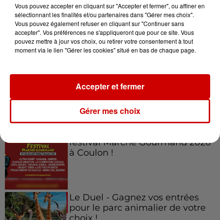
Vous pouvez accepter en cliquant sur "Accepter et fermer", ou affiner en
sélectionnant les finalités et/ou partenaires dans "Gérer mes choix".
Vous pouvez également refuser en cliquant sur "Continuer sans
accepter". Vos préférences ne s'appliqueront que pour ce site. Vous
Jeux
Voir plus
pouvez mettre à jour vos choix, ou retirer votre consentement à tout
moment via le lien "Gérer les cookies" situé en bas de chaque page.
Gagnez vos places pour
l'événement Ride the Show à
Accepter et fermer
Morlaix !
Gérer mes choix
Gagnez vos places pour le
festival Marché Gourmand 2026
à Coulon !
Le Duel - Gagnez vos entrées
pour le parc animalier de votre
choix !