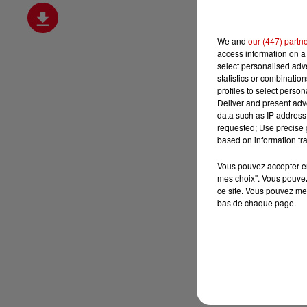
We and
our (447) partn
access information on a 
select personalised ad
statistics or combinatio
profiles to select person
Deliver and present adv
data such as IP address 
requested; Use precise g
based on information tra
Vous pouvez accepter en 
mes choix". Vous pouvez
ce site. Vous pouvez met
bas de chaque page.