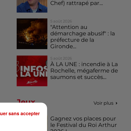
Chef) rattrapé par...
5 août 2026
"Attention au
démarchage abusif" : la
préfecture de la
Gironde...
5 août 2026
À LA UNE : incendie à La
Rochelle, mégaferme de
saumons et succès...
Jeux
Voir plus
uer sans accepter
Gagnez vos places pour
le Festival du Roi Arthur