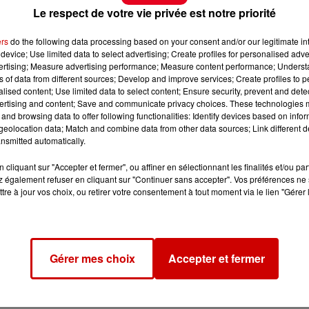
Le respect de votre vie privée est notre priorité
ers
do the following data processing based on your consent and/or our legitimate int
device; Use limited data to select advertising; Create profiles for personalised adver
vertising; Measure advertising performance; Measure content performance; Unders
ns of data from different sources; Develop and improve services; Create profiles to 
alised content; Use limited data to select content; Ensure security, prevent and detect
ertising and content; Save and communicate privacy choices. These technologies
and browsing data to offer following functionalities: Identify devices based on infor
eolocation data; Match and combine data from other data sources; Link different de
nsmitted automatically.
cliquant sur "Accepter et fermer", ou affiner en sélectionnant les finalités et/ou pa
 également refuser en cliquant sur "Continuer sans accepter". Vos préférences ne 
tre à jour vos choix, ou retirer votre consentement à tout moment via le lien "Gérer 
Gérer mes choix
Accepter et fermer