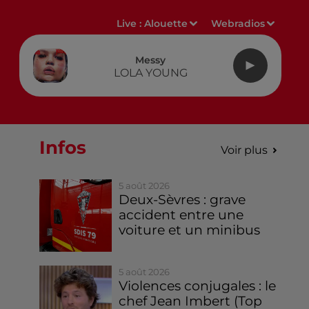
Live :
Alouette
Webradios
Messy
LOLA YOUNG
Infos
Voir plus
5 août 2026
Deux-Sèvres : grave
accident entre une
voiture et un minibus
5 août 2026
Violences conjugales : le
chef Jean Imbert (Top