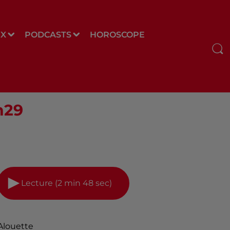
UX
PODCASTS
HOROSCOPE
h29
Lecture (2 min 48 sec)
Alouette