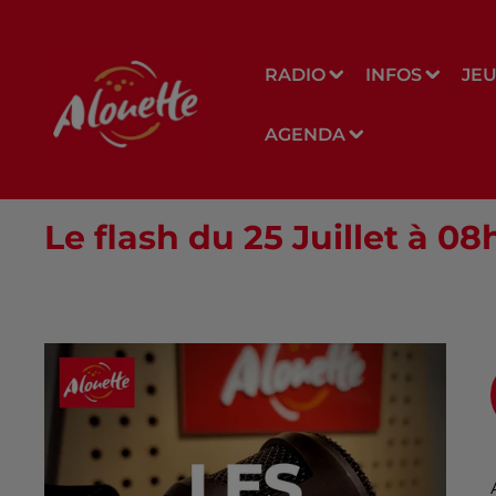
RADIO
INFOS
JE
AGENDA
Le flash du 25 Juillet à 08