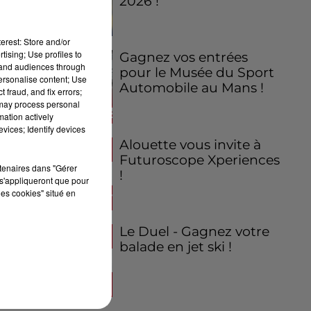
2026 !
erest: Store and/or
tising; Use profiles to
Gagnez vos entrées
tand audiences through
pour le Musée du Sport
personalise content; Use
Automobile au Mans !
 fraud, and fix errors;
 may process personal
mation actively
vices; Identify devices
Alouette vous invite à
Futuroscope Xperiences
rtenaires dans "Gérer
!
s'appliqueront que pour
les cookies" situé en
Le Duel - Gagnez votre
balade en jet ski !