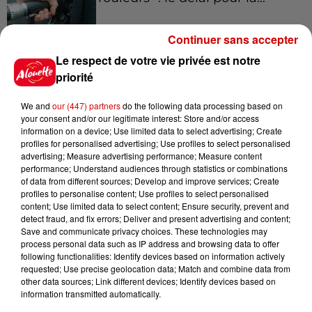
Continuer sans accepter
Le respect de votre vie privée est notre
8 août 2026
Royan : elle tente d’écraser son
priorité
ex-conjoint et dit regretter...
We and
our (447) partners
do the following data processing based on
your consent and/or our legitimate interest: Store and/or access
information on a device; Use limited data to select advertising; Create
profiles for personalised advertising; Use profiles to select personalised
8 août 2026
advertising; Measure advertising performance; Measure content
Cambriolages : plus de 18 000
performance; Understand audiences through statistics or combinations
of data from different sources; Develop and improve services; Create
logements visités en juillet 2026,
profiles to personalise content; Use profiles to select personalised
en...
content; Use limited data to select content; Ensure security, prevent and
detect fraud, and fix errors; Deliver and present advertising and content;
Save and communicate privacy choices. These technologies may
process personal data such as IP address and browsing data to offer
7 août 2026
following functionalities: Identify devices based on information actively
Pape Léon XIV en France : quel
requested; Use precise geolocation data; Match and combine data from
est son programme ?
other data sources; Link different devices; Identify devices based on
information transmitted automatically.