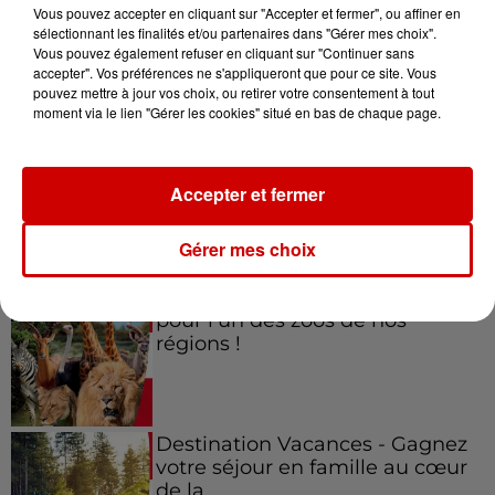
Vous pouvez accepter en cliquant sur "Accepter et fermer", ou affiner en
sélectionnant les finalités et/ou partenaires dans "Gérer mes choix".
Vous pouvez également refuser en cliquant sur "Continuer sans
accepter". Vos préférences ne s'appliqueront que pour ce site. Vous
Jeux
Voir plus
pouvez mettre à jour vos choix, ou retirer votre consentement à tout
moment via le lien "Gérer les cookies" situé en bas de chaque page.
Gagnez vos places pour le
festival Marché Gourmand 2026
Accepter et fermer
à Coulon !
Gérer mes choix
Le Duel - Gagnez vos entrées
pour l'un des zoos de nos
régions !
Destination Vacances - Gagnez
votre séjour en famille au cœur
de la...