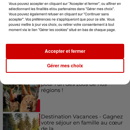
Vous pouvez accepter en cliquant sur "Accepter et fermer", ou affiner en
sélectionnant les finalités et/ou partenaires dans "Gérer mes choix".
Vous pouvez également refuser en cliquant sur "Continuer sans
accepter". Vos préférences ne s'appliqueront que pour ce site. Vous
Jeux
Voir plus
pouvez mettre à jour vos choix, ou retirer votre consentement à tout
moment via le lien "Gérer les cookies" situé en bas de chaque page.
Gagnez vos places pour le
festival Marché Gourmand 2026
Accepter et fermer
à Coulon !
Gérer mes choix
Le Duel - Gagnez vos entrées
pour l'un des zoos de nos
régions !
Destination Vacances - Gagnez
votre séjour en famille au cœur
de la...