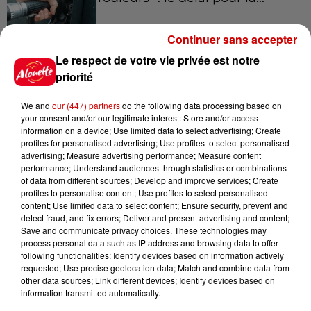
Continuer sans accepter
Le respect de votre vie privée est notre
8 août 2026
Royan : elle tente d’écraser son
priorité
ex-conjoint et dit regretter...
We and
our (447) partners
do the following data processing based on
your consent and/or our legitimate interest: Store and/or access
information on a device; Use limited data to select advertising; Create
profiles for personalised advertising; Use profiles to select personalised
8 août 2026
advertising; Measure advertising performance; Measure content
Cambriolages : plus de 18 000
performance; Understand audiences through statistics or combinations
of data from different sources; Develop and improve services; Create
logements visités en juillet 2026,
profiles to personalise content; Use profiles to select personalised
en...
content; Use limited data to select content; Ensure security, prevent and
detect fraud, and fix errors; Deliver and present advertising and content;
Save and communicate privacy choices. These technologies may
process personal data such as IP address and browsing data to offer
7 août 2026
following functionalities: Identify devices based on information actively
Pape Léon XIV en France : quel
requested; Use precise geolocation data; Match and combine data from
est son programme ?
other data sources; Link different devices; Identify devices based on
information transmitted automatically.