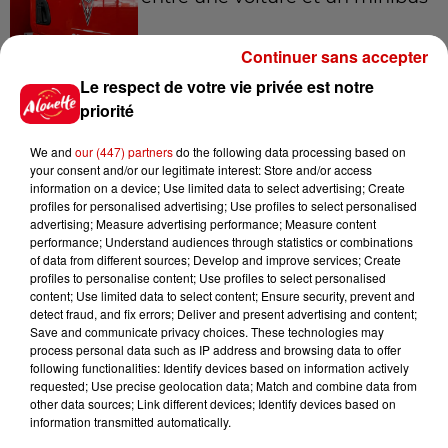
Continuer sans accepter
Le respect de votre vie privée est notre
5 août 2026
Violences conjugales : le chef
priorité
Jean Imbert (Top Chef) rattrapé
par...
We and
our (447) partners
do the following data processing based on
your consent and/or our legitimate interest: Store and/or access
information on a device; Use limited data to select advertising; Create
profiles for personalised advertising; Use profiles to select personalised
5 août 2026
advertising; Measure advertising performance; Measure content
"Attention au démarchage
performance; Understand audiences through statistics or combinations
of data from different sources; Develop and improve services; Create
abusif" : la préfecture de la
profiles to personalise content; Use profiles to select personalised
Gironde...
content; Use limited data to select content; Ensure security, prevent and
detect fraud, and fix errors; Deliver and present advertising and content;
Save and communicate privacy choices. These technologies may
process personal data such as IP address and browsing data to offer
5 août 2026
following functionalities: Identify devices based on information actively
À LA UNE : incendie à La
requested; Use precise geolocation data; Match and combine data from
Rochelle, mégaferme de
other data sources; Link different devices; Identify devices based on
saumons et succès...
information transmitted automatically.