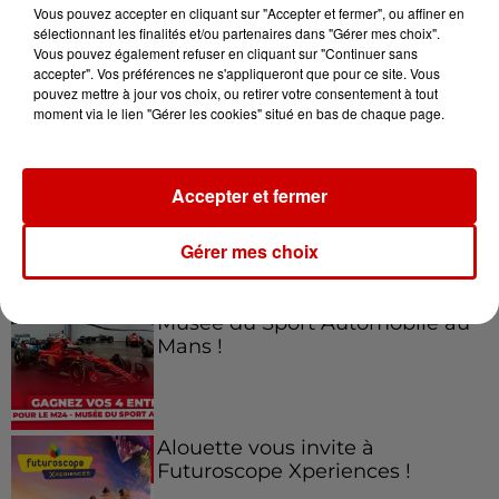
Vous pouvez accepter en cliquant sur "Accepter et fermer", ou affiner en
sélectionnant les finalités et/ou partenaires dans "Gérer mes choix".
Vous pouvez également refuser en cliquant sur "Continuer sans
accepter". Vos préférences ne s'appliqueront que pour ce site. Vous
Jeux
Voir plus
pouvez mettre à jour vos choix, ou retirer votre consentement à tout
moment via le lien "Gérer les cookies" situé en bas de chaque page.
Gagnez vos places pour le
Festival du Roi Arthur 2026 !
Accepter et fermer
Gérer mes choix
Gagnez vos entrées pour le
Musée du Sport Automobile au
Mans !
Alouette vous invite à
Futuroscope Xperiences !