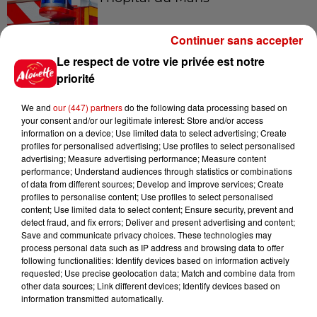
Continuer sans accepter
Le respect de votre vie privée est notre
12h41
La comédienne rochefortaise
priorité
Dominique Frot est décédée
We and
our (447) partners
do the following data processing based on
your consent and/or our legitimate interest: Store and/or access
information on a device; Use limited data to select advertising; Create
profiles for personalised advertising; Use profiles to select personalised
11h12
advertising; Measure advertising performance; Measure content
L’église de cette commune
performance; Understand audiences through statistics or combinations
of data from different sources; Develop and improve services; Create
d’Indre-et-Loire a été
profiles to personalise content; Use profiles to select personalised
cambriolée, deux...
content; Use limited data to select content; Ensure security, prevent and
detect fraud, and fix errors; Deliver and present advertising and content;
Save and communicate privacy choices. These technologies may
process personal data such as IP address and browsing data to offer
10h20
following functionalities: Identify devices based on information actively
Incendies suspects en Deux-
requested; Use precise geolocation data; Match and combine data from
Sèvres et en Maine-et-Loire :
other data sources; Link different devices; Identify devices based on
un...
information transmitted automatically.