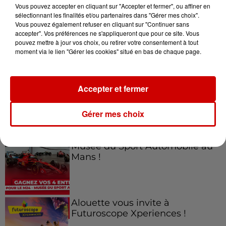
Vous pouvez accepter en cliquant sur "Accepter et fermer", ou affiner en
sélectionnant les finalités et/ou partenaires dans "Gérer mes choix".
Vous pouvez également refuser en cliquant sur "Continuer sans
accepter". Vos préférences ne s'appliqueront que pour ce site. Vous
Jeux
Voir plus
pouvez mettre à jour vos choix, ou retirer votre consentement à tout
moment via le lien "Gérer les cookies" situé en bas de chaque page.
Gagnez vos places pour le
Festival du Roi Arthur 2026 !
Accepter et fermer
Gérer mes choix
Gagnez vos entrées pour le
Musée du Sport Automobile au
Mans !
Alouette vous invite à
Futuroscope Xperiences !