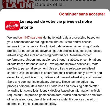
Duralex et la...
Continuer sans accepter
Le respect de votre vie privée est notre
11h01
Un professeur du Maine-et-Loire
priorité
condamné pour des échanges...
We and
our (447) partners
do the following data processing based on
your consent and/or our legitimate interest: Store and/or access
information on a device; Use limited data to select advertising; Create
profiles for personalised advertising; Use profiles to select personalised
10h10
advertising; Measure advertising performance; Measure content
Duralex : trois repreneurs
performance; Understand audiences through statistics or combinations
of data from different sources; Develop and improve services; Create
potentiels
profiles to personalise content; Use profiles to select personalised
content; Use limited data to select content; Ensure security, prevent and
detect fraud, and fix errors; Deliver and present advertising and content;
Save and communicate privacy choices. These technologies may
process personal data such as IP address and browsing data to offer
7h03
following functionalities: Identify devices based on information actively
Deux-Sèvres : le Citroën C15 a le
requested; Use precise geolocation data; Match and combine data from
droit à son festival
other data sources; Link different devices; Identify devices based on
information transmitted automatically.