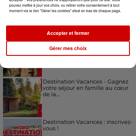
pouvez mettre à jour vos choix, ou retirer votre consentement à tout
moment via le lien "Gérer les cookies" situé en bas de chaque page.
Jeux
Voir plus
Accepter et fermer
Le Duel - Gagnez vos entrées
pour l'un des zoos de nos
Gérer mes choix
régions !
Destination Vacances - Gagnez
votre séjour en famille au cœur
de la...
Destination Vacances : inscrivez-
vous !