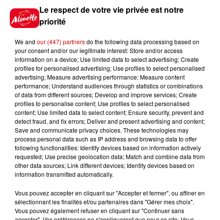
Le respect de votre vie privée est notre
priorité
We and
our (447) partners
do the following data processing based on
7 août 2026
your consent and/or our legitimate interest: Store and/or access
Limoges : un bébé d'un mois
information on a device; Use limited data to select advertising; Create
blessé dans un incendie, un
profiles for personalised advertising; Use profiles to select personalised
appartement...
advertising; Measure advertising performance; Measure content
performance; Understand audiences through statistics or combinations
of data from different sources; Develop and improve services; Create
profiles to personalise content; Use profiles to select personalised
7 août 2026
content; Use limited data to select content; Ensure security, prevent and
Éclipse solaire : découvrez les
detect fraud, and fix errors; Deliver and present advertising and content;
meilleurs spots d'observation
Save and communicate privacy choices. These technologies may
du...
process personal data such as IP address and browsing data to offer
following functionalities: Identify devices based on information actively
requested; Use precise geolocation data; Match and combine data from
other data sources; Link different devices; Identify devices based on
information transmitted automatically.
7 août 2026
À LA UNE : professeur
Vous pouvez accepter en cliquant sur "Accepter et fermer", ou affiner en
condamné, repreneurs pour
sélectionnant les finalités et/ou partenaires dans "Gérer mes choix".
Duralex et la...
Vous pouvez également refuser en cliquant sur "Continuer sans
accepter". Vos préférences ne s'appliqueront que pour ce site. Vous