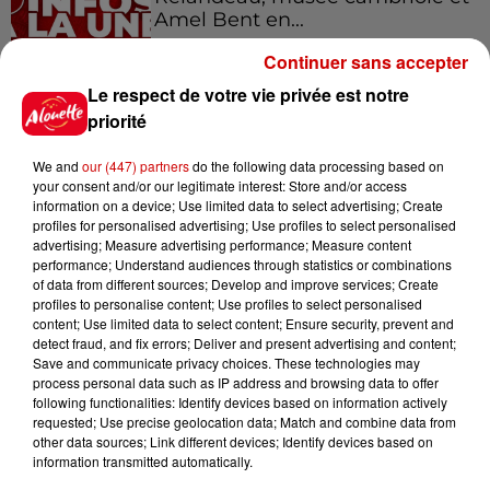
Amel Bent en...
Continuer sans accepter
Le respect de votre vie privée est notre
11h18
Disparition de Manon
priorité
Relandeau : sa mère réclame
l’intervention...
We and
our (447) partners
do the following data processing based on
your consent and/or our legitimate interest: Store and/or access
information on a device; Use limited data to select advertising; Create
profiles for personalised advertising; Use profiles to select personalised
10h31
advertising; Measure advertising performance; Measure content
Corrèze : le Musée Jacques
performance; Understand audiences through statistics or combinations
of data from different sources; Develop and improve services; Create
Chirac cambriolé pour la
profiles to personalise content; Use profiles to select personalised
troisième fois...
content; Use limited data to select content; Ensure security, prevent and
detect fraud, and fix errors; Deliver and present advertising and content;
Save and communicate privacy choices. These technologies may
process personal data such as IP address and browsing data to offer
10h23
following functionalities: Identify devices based on information actively
Amel Bent en concert gratuit
requested; Use precise geolocation data; Match and combine data from
dans l’Ouest
other data sources; Link different devices; Identify devices based on
information transmitted automatically.