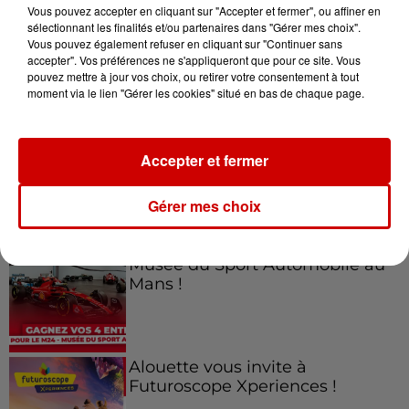
Vous pouvez accepter en cliquant sur "Accepter et fermer", ou affiner en
sélectionnant les finalités et/ou partenaires dans "Gérer mes choix".
Vous pouvez également refuser en cliquant sur "Continuer sans
accepter". Vos préférences ne s'appliqueront que pour ce site. Vous
Jeux
Voir plus
pouvez mettre à jour vos choix, ou retirer votre consentement à tout
moment via le lien "Gérer les cookies" situé en bas de chaque page.
Gagnez vos places pour le
Festival du Roi Arthur 2026 !
Accepter et fermer
Gérer mes choix
Gagnez vos entrées pour le
Musée du Sport Automobile au
Mans !
Alouette vous invite à
Futuroscope Xperiences !