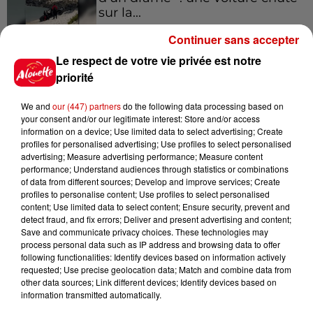
sur la...
Continuer sans accepter
Le respect de votre vie privée est notre
7h06
Soupçonné d'incendies en
priorité
Deux-Sèvres et en Maine-et-
Loire, un homme...
We and
our (447) partners
do the following data processing based on
your consent and/or our legitimate interest: Store and/or access
information on a device; Use limited data to select advertising; Create
profiles for personalised advertising; Use profiles to select personalised
9 août 2026
advertising; Measure advertising performance; Measure content
SNCF : attention à ce faux SMS
performance; Understand audiences through statistics or combinations
of data from different sources; Develop and improve services; Create
réclamant le paiement d'une
profiles to personalise content; Use profiles to select personalised
amende
content; Use limited data to select content; Ensure security, prevent and
detect fraud, and fix errors; Deliver and present advertising and content;
Save and communicate privacy choices. These technologies may
process personal data such as IP address and browsing data to offer
9 août 2026
following functionalities: Identify devices based on information actively
Un incendie se déclare à
requested; Use precise geolocation data; Match and combine data from
l’hôpital du Mans
other data sources; Link different devices; Identify devices based on
information transmitted automatically.