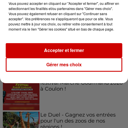
Vous pouvez accepter en cliquant sur "Accepter et fermer", ou affiner en
sélectionnant les finalités et/ou partenaires dans "Gérer mes choix".
Vous pouvez également refuser en cliquant sur "Continuer sans
accepter". Vos préférences ne s'appliqueront que pour ce site. Vous
Jeux
Voir plus
pouvez mettre à jour vos choix, ou retirer votre consentement à tout
moment via le lien "Gérer les cookies" situé en bas de chaque page.
Gagnez vos places pour
l'événement Ride the Show à
Accepter et fermer
Morlaix !
Gérer mes choix
Gagnez vos places pour le
festival Marché Gourmand 2026
à Coulon !
Le Duel - Gagnez vos entrées
pour l'un des zoos de nos
régions !