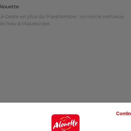
Alouette
Le Geste en plus du 9 septembre : un cercle vertueux
de l'eau à l'Aquascope
cle vertueux de l'eau à l'Aquascope
Contin
es pour améliorer votre quotidien et préserver la plan