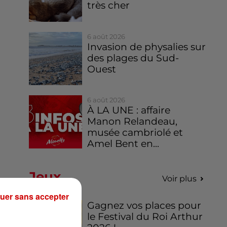
très cher
6 août 2026
Invasion de physalies sur
des plages du Sud-
Ouest
6 août 2026
À LA UNE : affaire
Manon Relandeau,
musée cambriolé et
Amel Bent en...
Jeux
Voir plus
uer sans accepter
Gagnez vos places pour
le Festival du Roi Arthur
ète