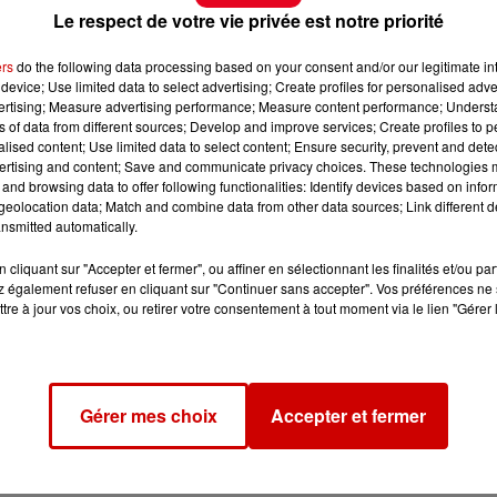
Le respect de votre vie privée est notre priorité
é, les visiteurs du
Futuroscope près de Poitiers
peuve
ers
do the following data processing based on your consent and/or our legitimate int
if de
7 000 m²
! Cette nouveauté a été pensée dans
le
device; Use limited data to select advertising; Create profiles for personalised adver
vertising; Measure advertising performance; Measure content performance; Unders
ns of data from different sources; Develop and improve services; Create profiles to 
et pour l'Aquascope :
alised content; Use limited data to select content; Ensure security, prevent and detect
ertising and content; Save and communicate privacy choices. These technologies
and browsing data to offer following functionalities: Identify devices based on infor
eolocation data; Match and combine data from other data sources; Link different de
nsmitted automatically.
cliquant sur "Accepter et fermer", ou affiner en sélectionnant les finalités et/ou pa
 également refuser en cliquant sur "Continuer sans accepter". Vos préférences ne 
tre à jour vos choix, ou retirer votre consentement à tout moment via le lien "Gérer 
Gérer mes choix
Accepter et fermer