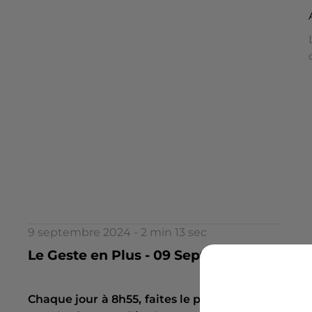
9 septembre 2024 - 2 min 13 sec
Le Geste en Plus - 09 Septembre - Un cer
Chaque jour à 8h55, faites le plein de bonnes idé