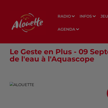
RADIO
INFOS
JE
AGENDA
Le Geste en Plus - 09 Sep
de l'eau à l'Aquascope