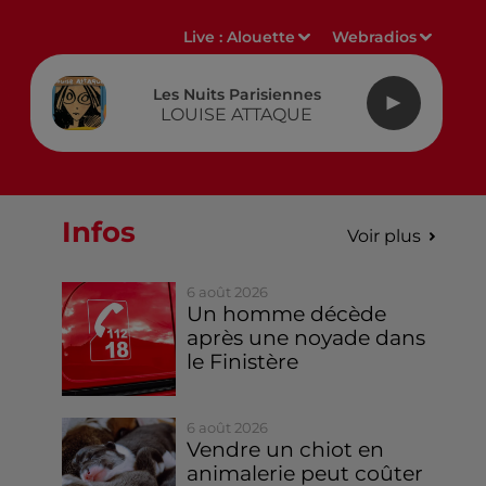
Live :
Alouette
Webradios
Les Nuits Parisiennes
LOUISE ATTAQUE
Infos
Voir plus
6 août 2026
Un homme décède
après une noyade dans
le Finistère
6 août 2026
Vendre un chiot en
animalerie peut coûter