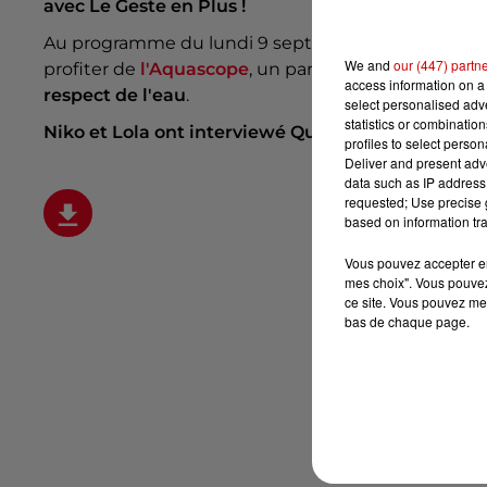
avec Le Geste en Plus !
Au programme du lundi 9 septembre : depuis cet ét
We and
our (447) partn
profiter de
l'Aquascope
, un parc aquatique immers
access information on a 
respect de l'eau
.
select personalised ad
statistics or combinatio
Niko et Lola ont interviewé Quentin, chef de proj
profiles to select person
Deliver and present adv
data such as IP address 
requested; Use precise g
based on information tra
Vous pouvez accepter en 
mes choix". Vous pouvez
ce site. Vous pouvez met
bas de chaque page.