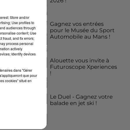
2026 !
nt
erest: Store and/or
tising; Use profiles to
Gagnez vos entrées
tand audiences through
pour le Musée du Sport
personalise content; Use
Automobile au Mans !
 fraud, and fix errors;
 may process personal
mation actively
vices; Identify devices
Alouette vous invite à
Futuroscope Xperiences
rtenaires dans "Gérer
!
s'appliqueront que pour
les cookies" situé en
Le Duel - Gagnez votre
balade en jet ski !