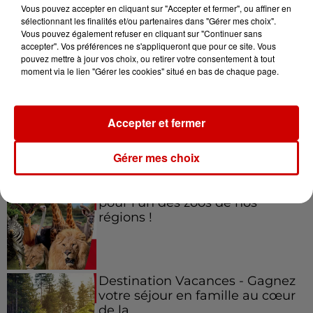
Vous pouvez accepter en cliquant sur "Accepter et fermer", ou affiner en
sélectionnant les finalités et/ou partenaires dans "Gérer mes choix".
Vous pouvez également refuser en cliquant sur "Continuer sans
accepter". Vos préférences ne s'appliqueront que pour ce site. Vous
Jeux
Voir plus
pouvez mettre à jour vos choix, ou retirer votre consentement à tout
moment via le lien "Gérer les cookies" situé en bas de chaque page.
Gagnez vos places pour le
festival Marché Gourmand 2026
Accepter et fermer
à Coulon !
Gérer mes choix
Le Duel - Gagnez vos entrées
pour l'un des zoos de nos
régions !
Destination Vacances - Gagnez
votre séjour en famille au cœur
de la...