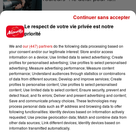
Continuer sans accepter
Le respect de votre vie privée est notre
10h54
Royan : elle tente d’écraser son
priorité
ex-conjoint et dit regretter...
We and
our (447) partners
do the following data processing based on
your consent and/or our legitimate interest: Store and/or access
information on a device; Use limited data to select advertising; Create
profiles for personalised advertising; Use profiles to select personalised
9h45
advertising; Measure advertising performance; Measure content
Cambriolages : plus de 18 000
performance; Understand audiences through statistics or combinations
of data from different sources; Develop and improve services; Create
logements visités en juillet 2026,
profiles to personalise content; Use profiles to select personalised
en...
content; Use limited data to select content; Ensure security, prevent and
detect fraud, and fix errors; Deliver and present advertising and content;
Save and communicate privacy choices. These technologies may
process personal data such as IP address and browsing data to offer
7 août 2026
following functionalities: Identify devices based on information actively
Pape Léon XIV en France : quel
requested; Use precise geolocation data; Match and combine data from
est son programme ?
other data sources; Link different devices; Identify devices based on
information transmitted automatically.