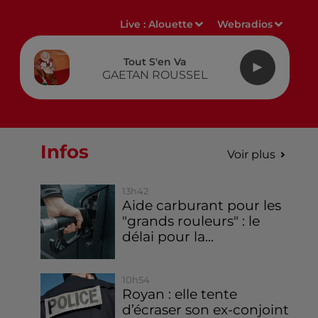
Live :
Alouette
Webradios
Tout S'en Va
GAETAN ROUSSEL
Infos
Voir plus
13h42
Aide carburant pour les
"grands rouleurs" : le
délai pour la...
10h54
Royan : elle tente
d’écraser son ex-conjoint