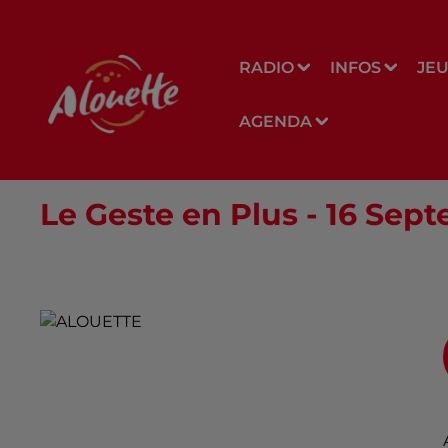
RADIO
INFOS
JE
AGENDA
Le Geste en Plus - 16 Sep