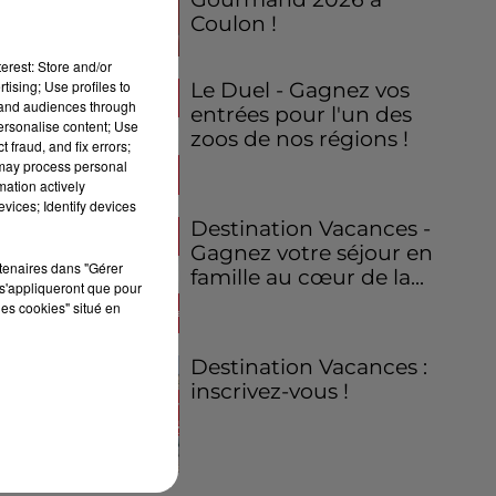
Coulon !
erest: Store and/or
tising; Use profiles to
Le Duel - Gagnez vos
tand audiences through
entrées pour l'un des
personalise content; Use
zoos de nos régions !
 fraud, and fix errors;
 may process personal
mation actively
vices; Identify devices
Destination Vacances -
Gagnez votre séjour en
rtenaires dans "Gérer
famille au cœur de la...
s'appliqueront que pour
les cookies" situé en
Destination Vacances :
inscrivez-vous !