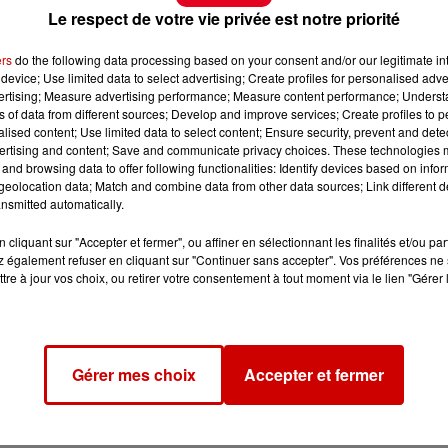
Le respect de votre vie privée est notre priorité
ers
do the following data processing based on your consent and/or our legitimate int
device; Use limited data to select advertising; Create profiles for personalised adver
vertising; Measure advertising performance; Measure content performance; Unders
ns of data from different sources; Develop and improve services; Create profiles to 
alised content; Use limited data to select content; Ensure security, prevent and detect
ertising and content; Save and communicate privacy choices. These technologies
and browsing data to offer following functionalities: Identify devices based on infor
eolocation data; Match and combine data from other data sources; Link different de
nsmitted automatically.
cliquant sur "Accepter et fermer", ou affiner en sélectionnant les finalités et/ou pa
 également refuser en cliquant sur "Continuer sans accepter". Vos préférences ne 
tre à jour vos choix, ou retirer votre consentement à tout moment via le lien "Gérer 
Gérer mes choix
Accepter et fermer