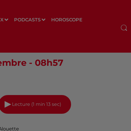
UX
PODCASTS
HOROSCOPE
tembre - 08h57
Lecture (1 min 13 sec)
Alouette