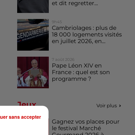
et dit regretter...
9h45
Cambriolages : plus de
18 000 logements visités
en juillet 2026, en...
7 août 2026
Pape Léon XIV en
France : quel est son
programme ?
Jeux
Voir plus
uer sans accepter
Gagnez vos places pour
le festival Marché
Gourmand 2026 à