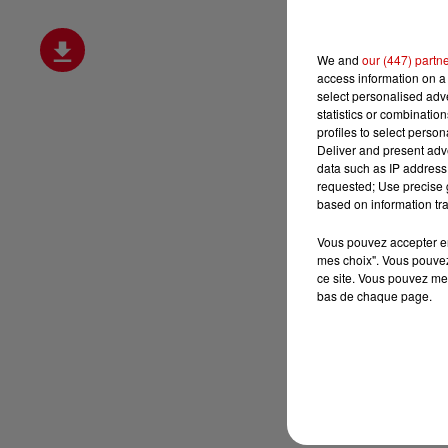
We and
our (447) partn
access information on a 
select personalised ad
statistics or combinatio
profiles to select person
Deliver and present adv
data such as IP address 
requested; Use precise g
based on information tra
Vous pouvez accepter en 
mes choix". Vous pouvez
ce site. Vous pouvez met
bas de chaque page.