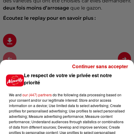
des variétés qui ont été choisies car elles demandent
deux fois moins d’arrosage
que le gazon.
Écoutez le replay pour en savoir plus :
Continuer sans accepter
Infos
Voir plus
Le respect de votre vie privée est notre
priorité
20h49
Retour du risque feu de forêt
We and
our (447) partners
do the following data processing based on
your consent and/or our legitimate interest: Store and/or access
information on a device; Use limited data to select advertising; Create
profiles for personalised advertising; Use profiles to select personalised
advertising; Measure advertising performance; Measure content
performance; Understand audiences through statistics or combinations
17h13
of data from different sources; Develop and improve services; Create
Le Grand Ouest passe en
profiles to personalise content; Use profiles to select personalised