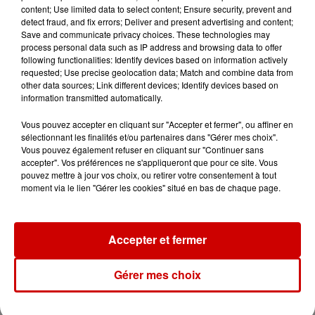
vigilance orange canicule
content; Use limited data to select content; Ensure security, prevent and
detect fraud, and fix errors; Deliver and present advertising and content;
Save and communicate privacy choices. These technologies may
process personal data such as IP address and browsing data to offer
following functionalities: Identify devices based on information actively
requested; Use precise geolocation data; Match and combine data from
15h48
other data sources; Link different devices; Identify devices based on
Éclipse solaire : le vrai du faux
information transmitted automatically.
sur les lunettes de protection
Vous pouvez accepter en cliquant sur "Accepter et fermer", ou affiner en
sélectionnant les finalités et/ou partenaires dans "Gérer mes choix".
Vous pouvez également refuser en cliquant sur "Continuer sans
accepter". Vos préférences ne s'appliqueront que pour ce site. Vous
14h47
pouvez mettre à jour vos choix, ou retirer votre consentement à tout
Jouets antistress "Squishy" :
moment via le lien "Gérer les cookies" situé en bas de chaque page.
appel à la prudence après un
incident
Accepter et fermer
Gérer mes choix
Jeux
Voir plus