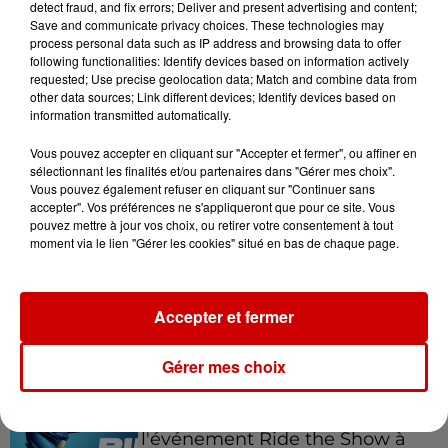
detect fraud, and fix errors; Deliver and present advertising and content;
Save and communicate privacy choices. These technologies may
process personal data such as IP address and browsing data to offer
11h28
following functionalities: Identify devices based on information actively
Le Choc des terroirs : le Curé
requested; Use precise geolocation data; Match and combine data from
Nantais ou le Chabichou du
other data sources; Link different devices; Identify devices based on
information transmitted automatically.
Poitou ?...
Vous pouvez accepter en cliquant sur "Accepter et fermer", ou affiner en
sélectionnant les finalités et/ou partenaires dans "Gérer mes choix".
Vous pouvez également refuser en cliquant sur "Continuer sans
11h11
accepter". Vos préférences ne s'appliqueront que pour ce site. Vous
Face aux aboiements de chiens
pouvez mettre à jour vos choix, ou retirer votre consentement à tout
bruyants, cette commune de
moment via le lien "Gérer les cookies" situé en bas de chaque page.
l’Ouest...
Accepter et fermer
Jeux
Gérer mes choix
Voir plus
Gagnez vos places pour
l'événement Ride the Show à