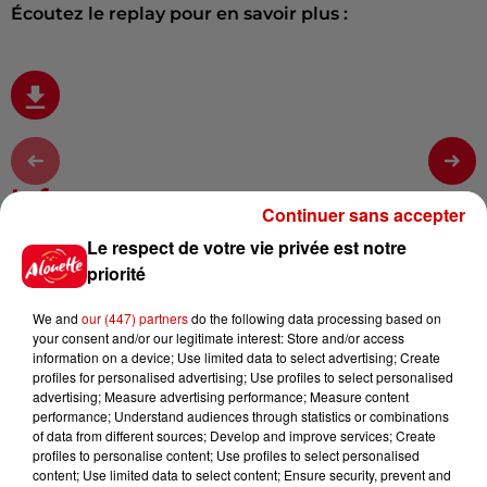
Écoutez le replay pour en savoir plus :
Infos
Voir plus
Continuer sans accepter
Le respect de votre vie privée est notre
11h51
priorité
À LA UNE : incendies volontaires,
accident à La Rochelle et Choc...
We and
our (447) partners
do the following data processing based on
your consent and/or our legitimate interest: Store and/or access
information on a device; Use limited data to select advertising; Create
profiles for personalised advertising; Use profiles to select personalised
advertising; Measure advertising performance; Measure content
12h37
performance; Understand audiences through statistics or combinations
Bordeaux : un voleur traverse le
of data from different sources; Develop and improve services; Create
faux plafond de l'hôpital et...
profiles to personalise content; Use profiles to select personalised
content; Use limited data to select content; Ensure security, prevent and