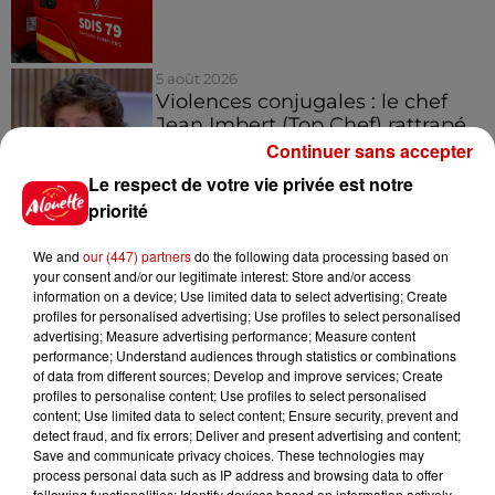
5 août 2026
Violences conjugales : le chef
Jean Imbert (Top Chef) rattrapé
par...
Continuer sans accepter
Le respect de votre vie privée est notre
priorité
5 août 2026
"Attention au démarchage
We and
our (447) partners
do the following data processing based on
abusif" : la préfecture de la
your consent and/or our legitimate interest: Store and/or access
Gironde...
information on a device; Use limited data to select advertising; Create
profiles for personalised advertising; Use profiles to select personalised
advertising; Measure advertising performance; Measure content
performance; Understand audiences through statistics or combinations
5 août 2026
of data from different sources; Develop and improve services; Create
À LA UNE : incendie à La
profiles to personalise content; Use profiles to select personalised
content; Use limited data to select content; Ensure security, prevent and
Rochelle, mégaferme de
detect fraud, and fix errors; Deliver and present advertising and content;
saumons et succès...
Save and communicate privacy choices. These technologies may
process personal data such as IP address and browsing data to offer
following functionalities: Identify devices based on information actively