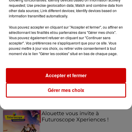
requested; Use precise geolocation data; Match and combine data from
other data sources; Link different devices; Identify devices based on
information transmitted automatically.
Jeux
Voir plus
Vous pouvez accepter en cliquant sur "Accepter et fermer", ou affiner en
sélectionnant les finalités et/ou partenaires dans "Gérer mes choix".
Gagnez vos places pour le
Vous pouvez également refuser en cliquant sur "Continuer sans
Festival du Roi Arthur 2026 !
accepter". Vos préférences ne s'appliqueront que pour ce site. Vous
pouvez mettre à jour vos choix, ou retirer votre consentement à tout
moment via le lien "Gérer les cookies" situé en bas de chaque page.
Gagnez vos entrées pour le
Accepter et fermer
Musée du Sport Automobile au
Mans !
Gérer mes choix
Alouette vous invite à
Futuroscope Xperiences !