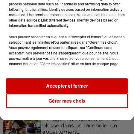
process personal data such as IP address and browsing data to offer
Quentin tourne tout autant avec des acteurs
following functionalities: Identify devices based on information actively
confirmés qu’avec des acteurs "débutants" ou des
requested; Use precise geolocation data; Match and combine data from
gars du net. Il n’a pas de frontières, il n’a pas de
other data sources; Link different devices; Identify devices based on
information transmitted automatically.
barrières et, ça, c’est très bien.
Vous pouvez accepter en cliquant sur "Accepter et fermer", ou affiner en
sélectionnant les finalités et/ou partenaires dans "Gérer mes choix".
Interview retranscrite par Mikaël Le Gac
Vous pouvez également refuser en cliquant sur "Continuer sans
accepter". Vos préférences ne s'appliqueront que pour ce site. Vous
Infos
Voir plus
pouvez mettre à jour vos choix, ou retirer votre consentement à tout
moment via le lien "Gérer les cookies" situé en bas de chaque page.
17h06
Pape Léon XIV en France : quel
Accepter et fermer
est son programme ?
Gérer mes choix
15h54
Limoges : un bébé d'un mois
blessé dans un incendie, un
appartement...