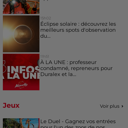
15h02
Éclipse solaire : découvrez les
meilleurs spots d'observation
du...
11h51
À LA UNE : professeur
condamné, repreneurs pour
Duralex et la...
Jeux
Voir plus
Le Duel - Gagnez vos entrées
pour l'un des zoos de nos