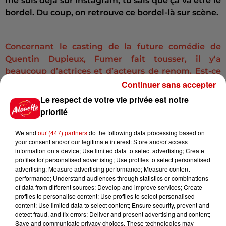
me suis déjà sur Instagram, tu sais que ça va être le
bordel. Du coup, on retrouve ce bordel-là sur scène.
Concernant le casting de la future comédie de
Quentin Dupieux, Fumer fait tousser, il y'a
beaucoup d’actrices et d’acteurs de renom. Est-ce
que c’est, pour vous, une forme de consécration de
Continuer sans accepter
jouer avec de tels acteurs ?
Le respect de votre vie privée est notre
priorité
C’est déjà une forme de consécration, pour moi, de
travailler avec un tel réalisateur.
Parce que c’est
We and
our (447) partners
do the following data processing based on
quelqu’un que j’écoute depuis le lycée, puisque c’est
your consent and/or our legitimate interest: Store and/or access
quelqu’un qui fait également de la musique sous le
information on a device; Use limited data to select advertising; Create
profiles for personalised advertising; Use profiles to select personalised
nom de Mr. Oizo. Donc, j’écoutais sa musique, ensuite
advertising; Measure advertising performance; Measure content
j’ai regardé tous ses films,
j’adore ce qu’il fait.
Du
performance; Understand audiences through statistics or combinations
coup, quand il m’a proposé ce rôle, j’étais vraiment
of data from different sources; Develop and improve services; Create
profiles to personalise content; Use profiles to select personalised
aux anges.
Pour moi, c’était vraiment un check-
content; Use limited data to select content; Ensure security, prevent and
point dans ma check-list. Donc, de travailler avec
detect fraud, and fix errors; Deliver and present advertising and content;
lui, c’était incroyable et les acteurs, bien sûr, supers.
Save and communicate privacy choices. These technologies may