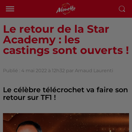
Le retour de la Star
Academy : les
castings sont ouverts !
Publié : 4 mai 2022 à 12h32 par Arnaud Laurenti
Le célèbre télécrochet va faire son
retour sur TF1 !