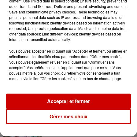
content; Use limited data to select content; Ensure security, prevent and
Le Duel - Gagnez votre balade
detect fraud, and fix errors; Deliver and present advertising and content;
en jet ski !
Save and communicate privacy choices. These technologies may
process personal data such as IP address and browsing data to offer
following functionalities: Identify devices based on information actively
requested; Use precise geolocation data; Match and combine data from
other data sources; Link different devices; Identify devices based on
information transmitted automatically.
Vous pouvez accepter en cliquant sur "Accepter et fermer", ou affiner en
Podcasts
sélectionnant les finalités et/ou partenaires dans "Gérer mes choix".
Voir plus
Vous pouvez également refuser en cliquant sur "Continuer sans
accepter". Vos préférences ne s'appliqueront que pour ce site. Vous
pouvez mettre à jour vos choix, ou retirer votre consentement à tout
Kelly Massol, figure
moment via le lien "Gérer les cookies" situé en bas de chaque page.
emblématique de
l'entrepreneuriat féminin
Accepter et fermer
Aménager un school bus au
Gérer mes choix
Canada et accueillir les bleus à
Boston,...