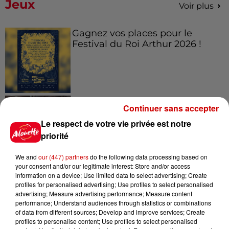
Jeux
Voir plus
Gagnez vos places pour le
Festival du Roi Arthur 2026 !
Gagnez vos entrées pour le
Continuer sans accepter
Musée du Sport Automobile au
Mans !
Le respect de votre vie privée est notre
priorité
We and
our (447) partners
do the following data processing based on
your consent and/or our legitimate interest: Store and/or access
Alouette vous invite à
information on a device; Use limited data to select advertising; Create
Futuroscope Xperiences !
profiles for personalised advertising; Use profiles to select personalised
advertising; Measure advertising performance; Measure content
performance; Understand audiences through statistics or combinations
of data from different sources; Develop and improve services; Create
profiles to personalise content; Use profiles to select personalised