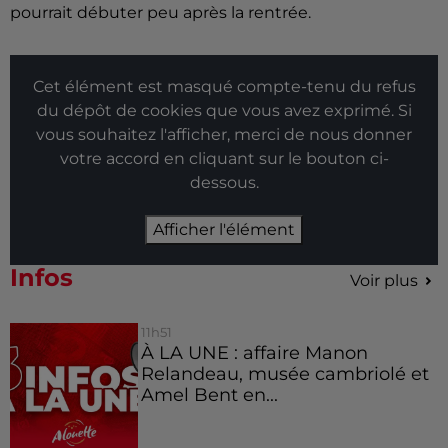
pourrait débuter peu après la rentrée.
Cet élément est masqué compte-tenu du refus
du dépôt de cookies que vous avez exprimé. Si
vous souhaitez l'afficher, merci de nous donner
votre accord en cliquant sur le bouton ci-
dessous.
Afficher l'élément
Infos
Voir plus
11h51
À LA UNE : affaire Manon
Relandeau, musée cambriolé et
Amel Bent en...