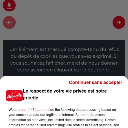
Cet élément est masqué compte-tenu du refus
du dépôt de cookies que vous avez exprimé. Si
vous souhaitez l'afficher, merci de nous donner
votre accord en cliquant sur le bouton ci-
dessous.
Continuer sans accepter
Afficher l'élément
Le respect de votre vie privée est notre
priorité
Infos
Voir plus
We and
our (447) partners
do the following data processing based on
your consent and/or our legitimate interest: Store and/or access
13h42
information on a device; Use limited data to select advertising; Create
Aide carburant pour les "grands
profiles for personalised advertising; Use profiles to select personalised