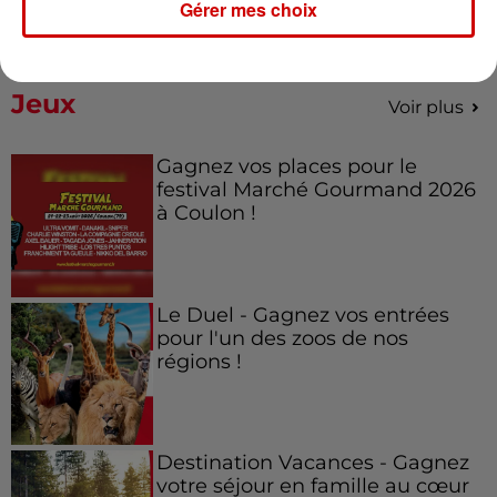
Gérer mes choix
Jeux
Voir plus
Gagnez vos places pour le
festival Marché Gourmand 2026
à Coulon !
Le Duel - Gagnez vos entrées
pour l'un des zoos de nos
régions !
Destination Vacances - Gagnez
votre séjour en famille au cœur