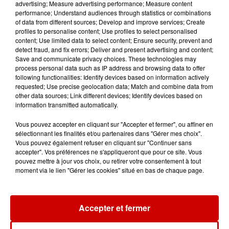
advertising; Measure advertising performance; Measure content
rouleurs" : le délai pour la...
performance; Understand audiences through statistics or combinations
of data from different sources; Develop and improve services; Create
profiles to personalise content; Use profiles to select personalised
content; Use limited data to select content; Ensure security, prevent and
detect fraud, and fix errors; Deliver and present advertising and content;
10h54
Save and communicate privacy choices. These technologies may
Royan : elle tente d’écraser son
process personal data such as IP address and browsing data to offer
ex-conjoint et dit regretter...
following functionalities: Identify devices based on information actively
requested; Use precise geolocation data; Match and combine data from
other data sources; Link different devices; Identify devices based on
information transmitted automatically.
9h45
Vous pouvez accepter en cliquant sur "Accepter et fermer", ou affiner en
Cambriolages : plus de 18 000
sélectionnant les finalités et/ou partenaires dans "Gérer mes choix".
logements visités en juillet 2026,
Vous pouvez également refuser en cliquant sur "Continuer sans
accepter". Vos préférences ne s'appliqueront que pour ce site. Vous
en...
pouvez mettre à jour vos choix, ou retirer votre consentement à tout
moment via le lien "Gérer les cookies" situé en bas de chaque page.
7 août 2026
Pape Léon XIV en France : quel
Accepter et fermer
est son programme ?