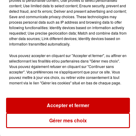
profiles to personalise content; Use profiles to select personalised
Royan : elle tente d’écraser son
content; Use limited data to select content; Ensure security, prevent and
ex-conjoint et dit regretter...
detect fraud, and fix errors; Deliver and present advertising and content;
Save and communicate privacy choices. These technologies may
process personal data such as IP address and browsing data to offer
following functionalities: Identify devices based on information actively
requested; Use precise geolocation data; Match and combine data from
9h45
other data sources; Link different devices; Identify devices based on
Cambriolages : plus de 18 000
information transmitted automatically.
logements visités en juillet 2026,
en...
Vous pouvez accepter en cliquant sur "Accepter et fermer", ou affiner en
sélectionnant les finalités et/ou partenaires dans "Gérer mes choix".
Vous pouvez également refuser en cliquant sur "Continuer sans
accepter". Vos préférences ne s'appliqueront que pour ce site. Vous
7 août 2026
pouvez mettre à jour vos choix, ou retirer votre consentement à tout
Pape Léon XIV en France : quel
moment via le lien "Gérer les cookies" situé en bas de chaque page.
est son programme ?
Accepter et fermer
Gérer mes choix
Jeux
Voir plus