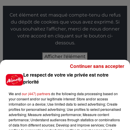
Cet élément est masqué compte-tenu du refus
du dépôt de cookies que vous avez exprimé. Si
vous souhaitez l'afficher, merci de nous donner
votre accord en cliquant sur le bouton ci-
dessous.
Afficher l'élément
Continuer sans accepter
Infos
Voir plus
Le respect de votre vie privée est notre
priorité
13h42
Aide carburant pour les "grands
We and
our (447) partners
do the following data processing based on
rouleurs" : le délai pour la...
your consent and/or our legitimate interest: Store and/or access
information on a device; Use limited data to select advertising; Create
profiles for personalised advertising; Use profiles to select personalised
advertising; Measure advertising performance; Measure content
performance; Understand audiences through statistics or combinations
of data from different sources; Develop and improve services; Create
10h54