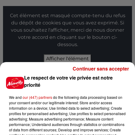
Cet élément est masqué compte-tenu du refus
du dépôt de cookies que vous avez exprimé. Si
vous souhaitez l'afficher, merci de nous donner
votre accord en cliquant sur le bouton ci-
dessous.
Afficher l'élément
Continuer sans accepter
Infos
Voir plus
Le respect de votre vie privée est notre
priorité
15h30
Un homme décède après une
We and
our (447) partners
do the following data processing based on
noyade dans le Finistère
your consent and/or our legitimate interest: Store and/or access
information on a device; Use limited data to select advertising; Create
profiles for personalised advertising; Use profiles to select personalised
advertising; Measure advertising performance; Measure content
performance; Understand audiences through statistics or combinations
of data from different sources; Develop and improve services; Create
14h48