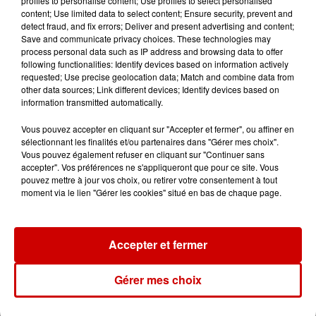
profiles to personalise content; Use profiles to select personalised
Vendre un chiot en animalerie
content; Use limited data to select content; Ensure security, prevent and
peut coûter très cher
detect fraud, and fix errors; Deliver and present advertising and content;
Save and communicate privacy choices. These technologies may
process personal data such as IP address and browsing data to offer
following functionalities: Identify devices based on information actively
requested; Use precise geolocation data; Match and combine data from
14h03
other data sources; Link different devices; Identify devices based on
Invasion de physalies sur des
information transmitted automatically.
plages du Sud-Ouest
Vous pouvez accepter en cliquant sur "Accepter et fermer", ou affiner en
sélectionnant les finalités et/ou partenaires dans "Gérer mes choix".
Vous pouvez également refuser en cliquant sur "Continuer sans
accepter". Vos préférences ne s'appliqueront que pour ce site. Vous
11h51
pouvez mettre à jour vos choix, ou retirer votre consentement à tout
À LA UNE : affaire Manon
moment via le lien "Gérer les cookies" situé en bas de chaque page.
Relandeau, musée cambriolé et
Amel Bent en...
Accepter et fermer
Gérer mes choix
Jeux
Voir plus