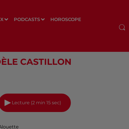
UX
PODCASTS
HOROSCOPE
 ADÈLE CASTILLON
Lecture (2 min 15 sec)
Alouette