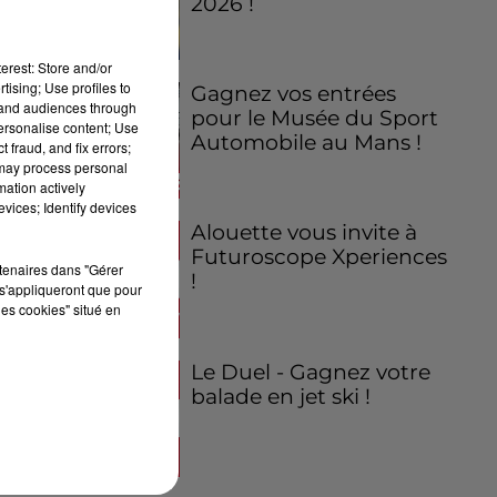
2026 !
erest: Store and/or
tising; Use profiles to
Gagnez vos entrées
tand audiences through
pour le Musée du Sport
personalise content; Use
Automobile au Mans !
 fraud, and fix errors;
 may process personal
mation actively
vices; Identify devices
Alouette vous invite à
Futuroscope Xperiences
rtenaires dans "Gérer
!
s'appliqueront que pour
les cookies" situé en
Le Duel - Gagnez votre
balade en jet ski !