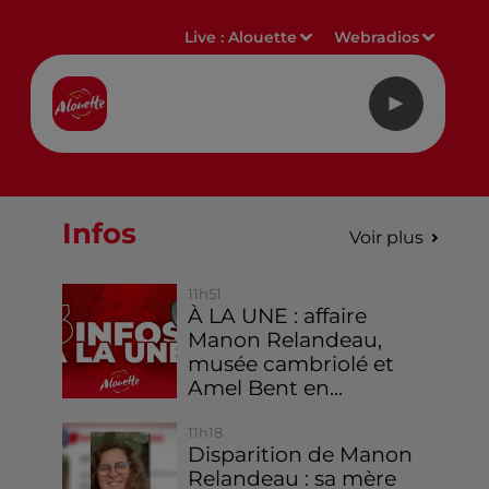
Live :
Alouette
Webradios
Infos
Voir plus
11h51
À LA UNE : affaire
Manon Relandeau,
musée cambriolé et
Amel Bent en...
11h18
Disparition de Manon
Relandeau : sa mère