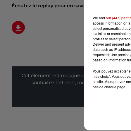
Écoutez le replay pour en savoir plus :
We and
our (447) partn
access information on a 
select personalised ad
statistics or combinatio
profiles to select person
Deliver and present adv
data such as IP address 
requested; Use precise g
based on information tra
Vous pouvez accepter en 
Cet élément est masqué compte-tenu du refus
mes choix". Vous pouvez
ce site. Vous pouvez met
souhaitez l'afficher, merci de nous donner
bas de chaque page.
Affic