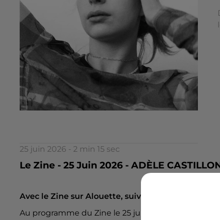
25 juin 2026 - 2 min 15 sec
Le Zine - 25 Juin 2026 - ADÈLE CASTILLO
Avec le Zine sur Alouette, suivez l'actualité des ar
Au programme du Zine le 25 juin : l'artiste nantai