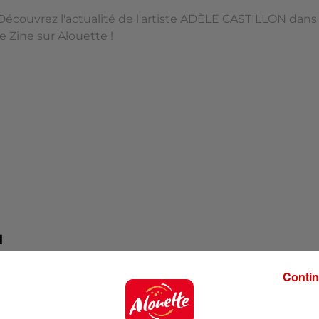
Découvrez l'actualité de l'artiste ADÈLE CASTILLON dans
le Zine sur Alouette !
N
Contin
tistes locaux !
se ADÈLE CASTILLON !