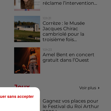
réclame l’intervention...
10h31
Corrèze : le Musée
Jacques Chirac
cambriolé pour la
troisième fois...
10h23
Amel Bent en concert
gratuit dans l’Ouest
Jeux
Voir plus
uer sans accepter
Gagnez vos places pour
le Festival du Roi Arthur