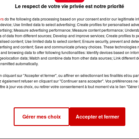
Le respect de votre vie privée est notre priorité
ers
do the following data processing based on your consent and/or our legitimate int
device; Use limited data to select advertising; Create profiles for personalised adver
vertising; Measure advertising performance; Measure content performance; Unders
ns of data from different sources; Develop and improve services; Create profiles to 
alised content; Use limited data to select content; Ensure security, prevent and detect
ertising and content; Save and communicate privacy choices. These technologies
and browsing data to offer following functionalities: Identify devices based on infor
eolocation data; Match and combine data from other data sources; Link different de
nsmitted automatically.
cliquant sur "Accepter et fermer", ou affiner en sélectionnant les finalités et/ou pa
 du dépôt de cookies que vous avez exprimé. Si vous
 également refuser en cliquant sur "Continuer sans accepter". Vos préférences ne 
tre à jour vos choix, ou retirer votre consentement à tout moment via le lien "Gérer 
 votre accord en cliquant sur le bouton ci-dessous.
her l'élément
Gérer mes choix
Accepter et fermer