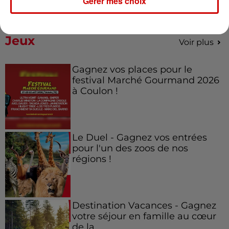
Gérer mes choix
Jeux
Voir plus
Gagnez vos places pour le
festival Marché Gourmand 2026
à Coulon !
Le Duel - Gagnez vos entrées
pour l'un des zoos de nos
régions !
Destination Vacances - Gagnez
votre séjour en famille au cœur
de la...