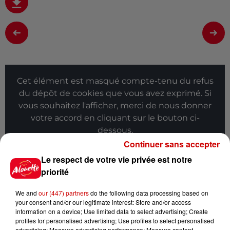
Cet élément est masqué compte-tenu du refus
du dépôt de cookies que vous avez exprimé. Si
vous souhaitez l'afficher, merci de nous donner
votre accord en cliquant sur le bouton ci-
dessous.
Continuer sans accepter
Afficher l'élément
Le respect de votre vie privée est notre
priorité
Infos
Voir plus
We and
our (447) partners
do the following data processing based on
your consent and/or our legitimate interest: Store and/or access
8h49
information on a device; Use limited data to select advertising; Create
Rennes : enquête ouverte après
profiles for personalised advertising; Use profiles to select personalised
un accident impliquant un
advertising; Measure advertising performance; Measure content