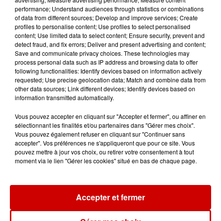
conducteur...
performance; Understand audiences through statistics or combinations
of data from different sources; Develop and improve services; Create
profiles to personalise content; Use profiles to select personalised
content; Use limited data to select content; Ensure security, prevent and
8 août 2026
detect fraud, and fix errors; Deliver and present advertising and content;
Aide carburant pour les "grands
Save and communicate privacy choices. These technologies may
process personal data such as IP address and browsing data to offer
rouleurs" : le délai pour la...
following functionalities: Identify devices based on information actively
requested; Use precise geolocation data; Match and combine data from
other data sources; Link different devices; Identify devices based on
information transmitted automatically.
8 août 2026
Vous pouvez accepter en cliquant sur "Accepter et fermer", ou affiner en
Royan : elle tente d’écraser son
sélectionnant les finalités et/ou partenaires dans "Gérer mes choix".
ex-conjoint et dit regretter...
Vous pouvez également refuser en cliquant sur "Continuer sans
accepter". Vos préférences ne s'appliqueront que pour ce site. Vous
pouvez mettre à jour vos choix, ou retirer votre consentement à tout
moment via le lien "Gérer les cookies" situé en bas de chaque page.
8 août 2026
Cambriolages : plus de 18 000
logements visités en juillet 2026,
Accepter et fermer
en...