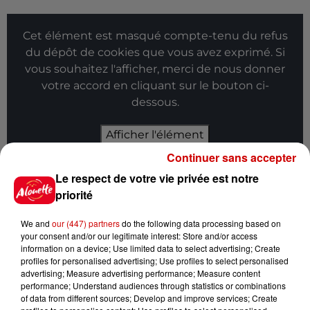
Cet élément est masqué compte-tenu du refus
du dépôt de cookies que vous avez exprimé. Si
vous souhaitez l'afficher, merci de nous donner
votre accord en cliquant sur le bouton ci-
dessous.
Afficher l'élément
Continuer sans accepter
Infos
Voir plus
Le respect de votre vie privée est notre
priorité
11h51
À LA UNE : professeur
We and
our (447) partners
do the following data processing based on
condamné, repreneurs pour
your consent and/or our legitimate interest: Store and/or access
Duralex et la...
information on a device; Use limited data to select advertising; Create
profiles for personalised advertising; Use profiles to select personalised
advertising; Measure advertising performance; Measure content
performance; Understand audiences through statistics or combinations
of data from different sources; Develop and improve services; Create
11h01