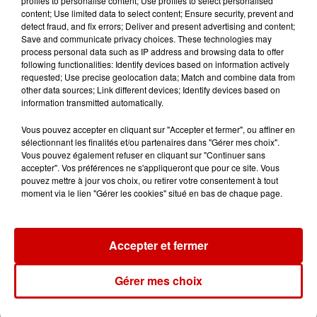
profiles to personalise content; Use profiles to select personalised
Un professeur du Maine-et-Loire
content; Use limited data to select content; Ensure security, prevent and
condamné pour des échanges...
detect fraud, and fix errors; Deliver and present advertising and content;
Save and communicate privacy choices. These technologies may
process personal data such as IP address and browsing data to offer
following functionalities: Identify devices based on information actively
requested; Use precise geolocation data; Match and combine data from
10h10
other data sources; Link different devices; Identify devices based on
Duralex : trois repreneurs
information transmitted automatically.
potentiels
Vous pouvez accepter en cliquant sur "Accepter et fermer", ou affiner en
sélectionnant les finalités et/ou partenaires dans "Gérer mes choix".
Vous pouvez également refuser en cliquant sur "Continuer sans
accepter". Vos préférences ne s'appliqueront que pour ce site. Vous
7h03
pouvez mettre à jour vos choix, ou retirer votre consentement à tout
Deux-Sèvres : le Citroën C15 a le
moment via le lien "Gérer les cookies" situé en bas de chaque page.
droit à son festival
Accepter et fermer
Gérer mes choix
Jeux
Voir plus