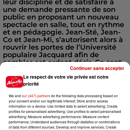
leur discipline et de satisfaire à
une demande pressante de son
public en proposant un nouveau
spectacle en salle, tout en rythme
et en pédagogie. Jean-Sté, Jean-
Co et Jean-Mi, s’autorisent alors à
rouvrir les portes de l’Université
populaire Jacquard afin de
combler cet ardent désir. Ce sont
Continuer sans accepter
en professeurs émérites qu’ils
nous reviennent pour aborder des
Le respect de votre vie privée est notre
priorité
sujets aussi pointus que : « Les
grands chanteurs morts expliqués
We and
our (447) partners
do the following data processing based on
aux enfants », « Stretch et Bee
your consent and/or our legitimate interest: Store and/or access
Gees : Le mystère des voix de tête
information on a device; Use limited data to select advertising; Create
profiles for personalised advertising; Use profiles to select personalised
» ou bien encore « Musique
advertising; Measure advertising performance; Measure content
classique et chansons paillardes :
performance; Understand audiences through statistics or combinations
of data from different sources; Develop and improve services; Create