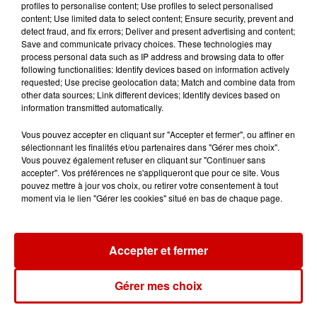
Amours interdites ? », etc. Ils
profiles to personalise content; Use profiles to select personalised
auront à leur disposition des
content; Use limited data to select content; Ensure security, prevent and
detect fraud, and fix errors; Deliver and present advertising and content;
moyens considérables pour
Save and communicate privacy choices. These technologies may
illustrer et animer leurs propos,
process personal data such as IP address and browsing data to offer
following functionalities: Identify devices based on information actively
rendant ce cours magistral
requested; Use precise geolocation data; Match and combine data from
particulièrement abordable et
other data sources; Link different devices; Identify devices based on
ludique même pour un public non
information transmitted automatically.
initié.
Vous pouvez accepter en cliquant sur "Accepter et fermer", ou affiner en
sélectionnant les finalités et/ou partenaires dans "Gérer mes choix".
Vous pouvez également refuser en cliquant sur "Continuer sans
Jean-Stéphane
accepter". Vos préférences ne s'appliqueront que pour ce site. Vous
(chant/basse/guitare) – Jean-
pouvez mettre à jour vos choix, ou retirer votre consentement à tout
moment via le lien "Gérer les cookies" situé en bas de chaque page.
Michel (chant/basse/guitare) –
Jean-Corentin
(chant/charango/batterie
Accepter et fermer
Infos
Voir plus
Gérer mes choix
7 août 2026