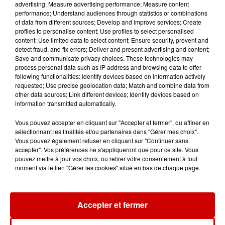
advertising; Measure advertising performance; Measure content
Aide carburant pour les "grands
performance; Understand audiences through statistics or combinations
rouleurs" : le délai pour la...
of data from different sources; Develop and improve services; Create
profiles to personalise content; Use profiles to select personalised
content; Use limited data to select content; Ensure security, prevent and
detect fraud, and fix errors; Deliver and present advertising and content;
Save and communicate privacy choices. These technologies may
process personal data such as IP address and browsing data to offer
following functionalities: Identify devices based on information actively
Jeux
Voir plus
requested; Use precise geolocation data; Match and combine data from
other data sources; Link different devices; Identify devices based on
information transmitted automatically.
Gagnez vos places pour le
festival Marché Gourmand 2026
Vous pouvez accepter en cliquant sur "Accepter et fermer", ou affiner en
à Coulon !
sélectionnant les finalités et/ou partenaires dans "Gérer mes choix".
Vous pouvez également refuser en cliquant sur "Continuer sans
accepter". Vos préférences ne s'appliqueront que pour ce site. Vous
pouvez mettre à jour vos choix, ou retirer votre consentement à tout
moment via le lien "Gérer les cookies" situé en bas de chaque page.
Le Duel - Gagnez vos entrées
pour l'un des zoos de nos
régions !
Accepter et fermer