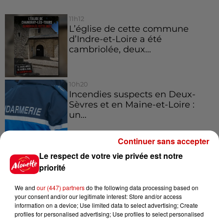
11h12
L’église de cette commune
d’Indre-et-Loire a été
cambriolée, deux...
10h20
Incendies suspects en Deux-
Sèvres et en Maine-et-Loire :
un...
Continuer sans accepter
8h49
Le respect de votre vie privée est notre
Rennes : enquête ouverte après
priorité
un accident impliquant un
conducteur...
We and
our (447) partners
do the following data processing based on
your consent and/or our legitimate interest: Store and/or access
information on a device; Use limited data to select advertising; Create
profiles for personalised advertising; Use profiles to select personalised
8 août 2026