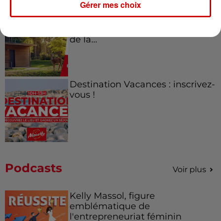
Gérer mes choix
Destination Vacances - Gagnez
votre séjour en famille au cœur
de la...
Destination Vacances : inscrivez-
vous !
Podcasts
Voir plus
Kelly Massol, figure
emblématique de
l'entrepreneuriat féminin