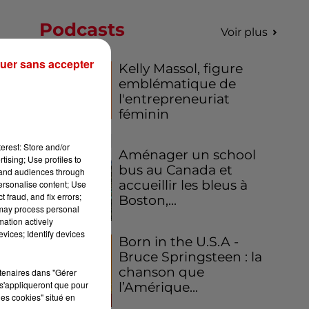
Podcasts
Voir plus
uer sans accepter
Kelly Massol, figure
e
emblématique de
l'entrepreneuriat
féminin
erest: Store and/or
Aménager un school
tising; Use profiles to
bus au Canada et
tand audiences through
accueillir les bleus à
personalise content; Use
e
 fraud, and fix errors;
Boston,...
 may process personal
mation actively
vices; Identify devices
Born in the U.S.A -
Bruce Springsteen : la
chanson que
rtenaires dans "Gérer
s'appliqueront que pour
l’Amérique...
é.
les cookies" situé en