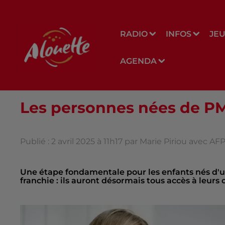
RADIO
INFOS
JE
AGENDA
Les personnes nées de PM
Publié : 2 avril 2025 à 11h17 par Marie Piriou avec AF
Une étape fondamentale pour les enfants nés d'u
franchie : ils auront désormais tous accès à leurs 