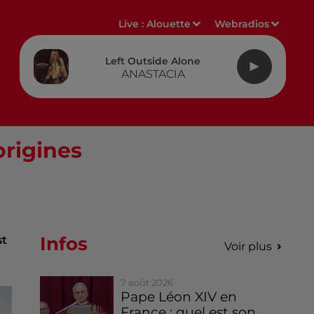
Live :
Alouette
Webradios
Left Outside Alone
ANASTACIA
origines
Infos
st
Voir plus
7 août 2026
Pape Léon XIV en
France : quel est son