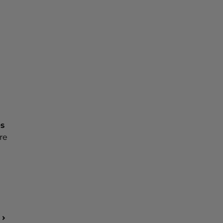
es
re