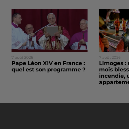
7 août 2026
7 août 2026
Pape Léon XIV en France :
Limoges : 
quel est son programme ?
mois bles
incendie, 
apparteme