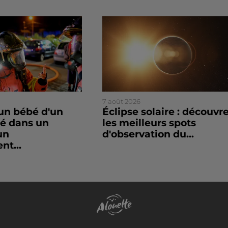
7 août 2026
un bébé d'un
Éclipse solaire : découvr
sé dans un
les meilleurs spots
un
d'observation du...
nt...