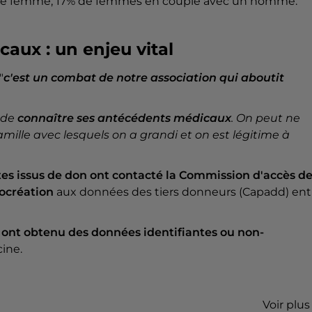
ne femme, 17% de femmes en couple avec un homme.
aux : un enjeu vital
"
c'est un combat de notre association qui aboutit
 de
connaître ses antécédents médicaux
. On peut ne
ille avec lesquels on a grandi et on est légitime à
tes issus de don ont contacté la Commission d'accès d
rocréation
aux données des tiers donneurs (Capadd) ent
 ont obtenu des données identifiantes ou non-
cine.
Voir plus