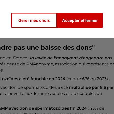
ettes a été constitué
avec les gamètes des
nouveaux
s données
.
rge d'AMP
avec don de spermatozoïdes. Ils sont aux deu
Gérer mes choix
Accepter et fermer
s par les femmes seules et couples de femmes qui ne
ndre pas une baisse des dons"
rme en France :
la levée de l'anonymat n'engendre pas
 présidente de PMAnonyme, association qui représente d
s.
tozoïdes a été franchie en 2024
(contre 676 en 2023).
avec don de spermatozoïdes a été
multipliée par 8,5
par
qui l'a ouverte aux femmes seules et aux couples de
 AMP avec don de spermatozoïdes fin 2024
: 45% de