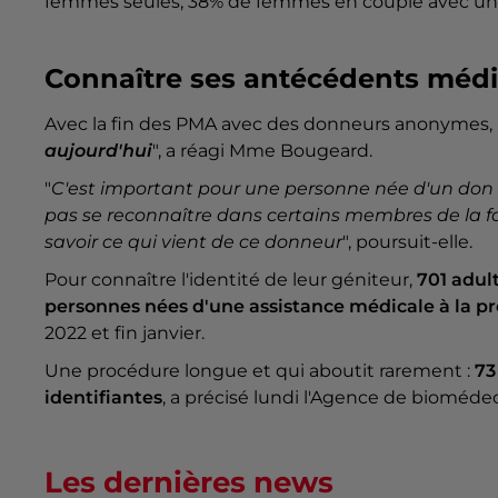
femmes seules, 38% de femmes en couple avec u
Connaître ses antécédents médic
Avec la fin des PMA avec des donneurs anonymes, 
aujourd'hui
", a réagi Mme Bougeard.
"
C'est important pour une personne née d'un don
pas se reconnaître dans certains membres de la fam
savoir ce qui vient de ce donneur
", poursuit-elle.
Pour connaître l'identité de leur géniteur,
701 adul
personnes nées d'une assistance médicale à la p
2022 et fin janvier.
Une procédure longue et qui aboutit rarement :
73
identifiantes
, a précisé lundi l'Agence de bioméde
Les dernières news