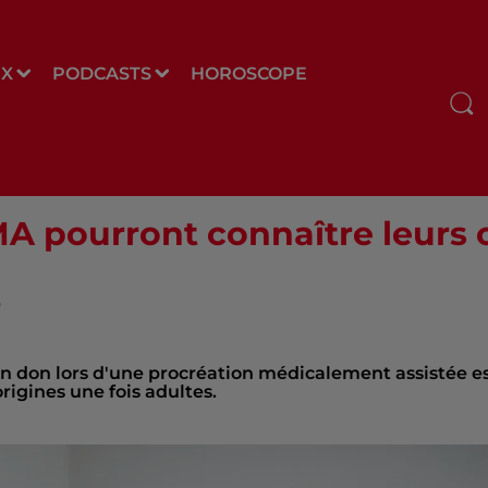
UX
PODCASTS
HOROSCOPE
A pourront connaître leurs 
P
n don lors d'une procréation médicalement assistée e
origines une fois adultes.