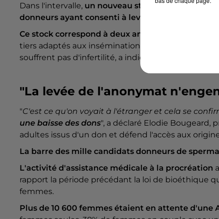
bas de chaque page.
Dans l'intervalle,
un nouveau stock de 100 000 paill
donneurs ayant consenti à lever le voile sur leur
Ce stock correspond à deux ans de prises en cha
tiers adaptés aux inséminations, souvent utilisée
souffrent pas d'infertilité, a indiqué l'agence.
"La levée de l'anonymat n'enge
"
C'est ce qu'on voyait à l'étranger et cela se confi
une baisse des dons
", a déclaré Elodie Bougeard,
adultes issus d'un don et défend l'accès aux origine
La barre des mille candidats donneurs de sperma
L'activité d'assistance médicale à la procréation
rapport la période précédant la loi de bioéthique 
femmes.
Plus de 10 600 femmes étaient en attente d'une