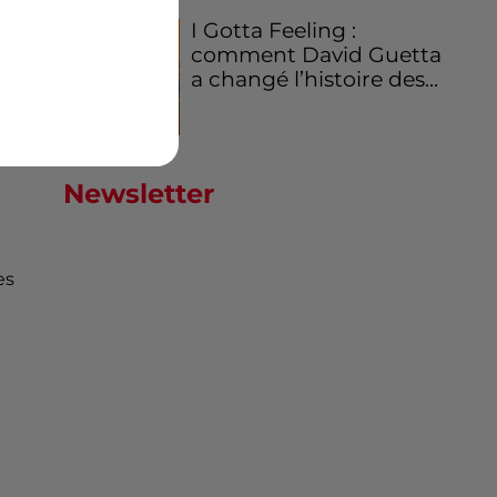
I Gotta Feeling :
comment David Guetta
x
a changé l’histoire des...
Newsletter
es