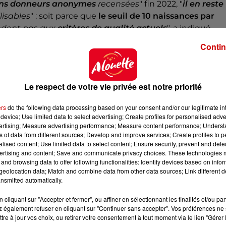
ciens donneurs anonymes
recensées
" fin 2022, "
il en reste
lisables
" : soit parce que
le seuil de 10 naissances par
ndent pas aux
critères de qualité actuels
", a indiqué
qué.
Contin
 d'anciens donneurs. Ceux qui en avaient davantage, comm
en avaient moins.
Le respect de votre vie privée est notre priorité
r de la mise en commun de plus de 10 000 paillettes de
esses étaient en cours à fin décembre 2024 suite à la
ers
do the following data processing based on your consent and/or our legitimate int
device; Use limited data to select advertising; Create profiles for personalised adver
vertising; Measure advertising performance; Measure content performance; Unders
ue de nouvelles naissances, mais ne seront pas
ns of data from different sources; Develop and improve services; Create profiles to 
 la directrice générale de l'ABM lors d'une conférence d
alised content; Use limited data to select content; Ensure security, prevent and detect
ertising and content; Save and communicate privacy choices. These technologies
and browsing data to offer following functionalities: Identify devices based on infor
eolocation data; Match and combine data from other data sources; Link different de
nsmitted automatically.
cliquant sur "Accepter et fermer", ou affiner en sélectionnant les finalités et/ou pa
t, notamment si elles sont utilisées pour la recherche
 également refuser en cliquant sur "Continuer sans accepter". Vos préférences ne 
e donneur pour obtenir son consentement, a-t-elle précis
tre à jour vos choix, ou retirer votre consentement à tout moment via le lien "Gérer 