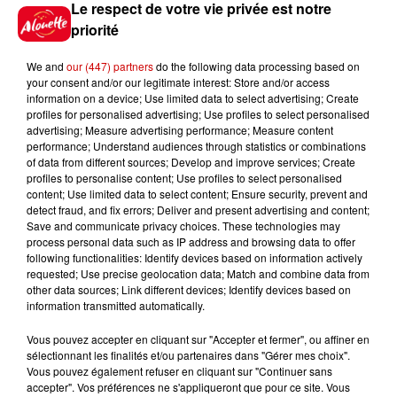
Le respect de votre vie privée est notre
Jeux
Voir plus
priorité
Gagnez vos places pour le
We and
our (447) partners
do the following data processing based on
Festival du Roi Arthur 2026 !
your consent and/or our legitimate interest: Store and/or access
information on a device; Use limited data to select advertising; Create
profiles for personalised advertising; Use profiles to select personalised
advertising; Measure advertising performance; Measure content
performance; Understand audiences through statistics or combinations
of data from different sources; Develop and improve services; Create
profiles to personalise content; Use profiles to select personalised
Gagnez vos entrées pour le
content; Use limited data to select content; Ensure security, prevent and
Musée du Sport Automobile au
detect fraud, and fix errors; Deliver and present advertising and content;
Mans !
Save and communicate privacy choices. These technologies may
process personal data such as IP address and browsing data to offer
following functionalities: Identify devices based on information actively
requested; Use precise geolocation data; Match and combine data from
other data sources; Link different devices; Identify devices based on
Alouette vous invite à
information transmitted automatically.
Futuroscope Xperiences !
Vous pouvez accepter en cliquant sur "Accepter et fermer", ou affiner en
sélectionnant les finalités et/ou partenaires dans "Gérer mes choix".
Vous pouvez également refuser en cliquant sur "Continuer sans
accepter". Vos préférences ne s'appliqueront que pour ce site. Vous