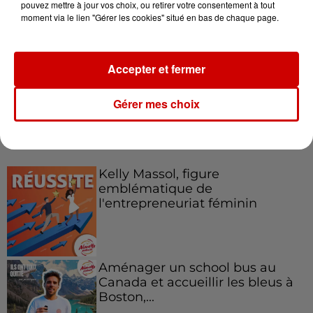
pouvez mettre à jour vos choix, ou retirer votre consentement à tout
Le Duel - Gagnez votre balade
moment via le lien "Gérer les cookies" situé en bas de chaque page.
en jet ski !
Accepter et fermer
Gérer mes choix
Podcasts
Voir plus
Kelly Massol, figure
emblématique de
l'entrepreneuriat féminin
Aménager un school bus au
Canada et accueillir les bleus à
Boston,...