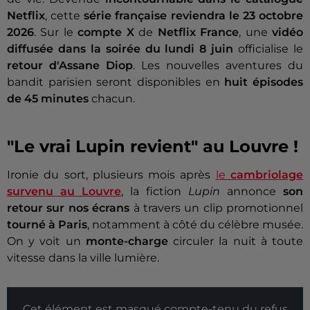
Netflix
, cette
série française
reviendra le 23 octobre
2026
. Sur le
compte X
de
Netflix France
, une
vidéo
diffusée dans la soirée du lundi 8 juin
officialise le
retour d'Assane Diop
. Les nouvelles aventures du
bandit parisien seront disponibles en
huit épisodes
de 45 minutes
chacun.
"Le vrai Lupin revient" au Louvre !
Ironie du sort, plusieurs mois après
le
cambriolage
survenu au Louvre
, la fiction
Lupin
annonce
son
retour sur nos écrans
à travers un clip promotionnel
tourné à Paris
,
notamment à côté du célèbre musée.
On y voit un
monte-charge
circuler la nuit à toute
vitesse dans la ville lumière.
Cet élément est masqué compte-tenu du refus