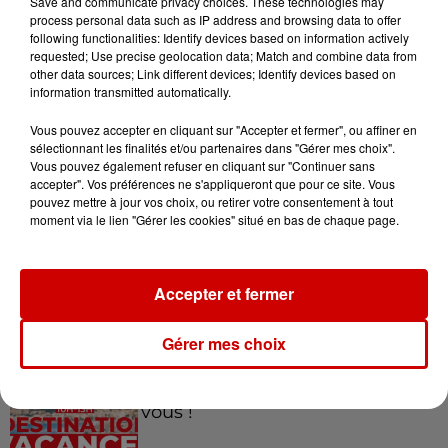
Save and communicate privacy choices. These technologies may
festival Marché Gourmand 2026
process personal data such as IP address and browsing data to offer
à Coulon !
following functionalities: Identify devices based on information actively
requested; Use precise geolocation data; Match and combine data from
other data sources; Link different devices; Identify devices based on
information transmitted automatically.
Le Duel - Gagnez vos entrées
Vous pouvez accepter en cliquant sur "Accepter et fermer", ou affiner en
pour l'un des zoos de nos
sélectionnant les finalités et/ou partenaires dans "Gérer mes choix".
régions !
Vous pouvez également refuser en cliquant sur "Continuer sans
accepter". Vos préférences ne s'appliqueront que pour ce site. Vous
pouvez mettre à jour vos choix, ou retirer votre consentement à tout
moment via le lien "Gérer les cookies" situé en bas de chaque page.
Destination Vacances - Gagnez
votre séjour en famille au cœur
Accepter et fermer
de la...
Gérer mes choix
Destination Vacances : inscrivez-
vous !