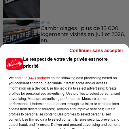
9h45
Cambriolages : plus de 18 000
logements visités en juillet 2026,
en...
Continuer sans accepter
Le respect de votre vie privée est notre
7 août 2026
priorité
Pape Léon XIV en France : quel
est son programme ?
We and
our (447) partners
do the following data processing based on
your consent and/or our legitimate interest: Store and/or access
information on a device; Use limited data to select advertising; Create
profiles for personalised advertising; Use profiles to select personalised
advertising; Measure advertising performance; Measure content
performance; Understand audiences through statistics or combinations
Jeux
of data from different sources; Develop and improve services; Create
Voir plus
profiles to personalise content; Use profiles to select personalised
content; Use limited data to select content; Ensure security, prevent and
detect fraud, and fix errors; Deliver and present advertising and content;
Gagnez vos places pour le