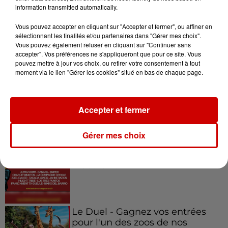
information transmitted automatically.
Vous pouvez accepter en cliquant sur "Accepter et fermer", ou affiner en
7 août 2026
sélectionnant les finalités et/ou partenaires dans "Gérer mes choix".
Pape Léon XIV en France : quel
Vous pouvez également refuser en cliquant sur "Continuer sans
est son programme ?
accepter". Vos préférences ne s'appliqueront que pour ce site. Vous
pouvez mettre à jour vos choix, ou retirer votre consentement à tout
moment via le lien "Gérer les cookies" situé en bas de chaque page.
Accepter et fermer
Jeux
Voir plus
Gérer mes choix
Gagnez vos places pour le
festival Marché Gourmand 2026
à Coulon !
Le Duel - Gagnez vos entrées
pour l'un des zoos de nos