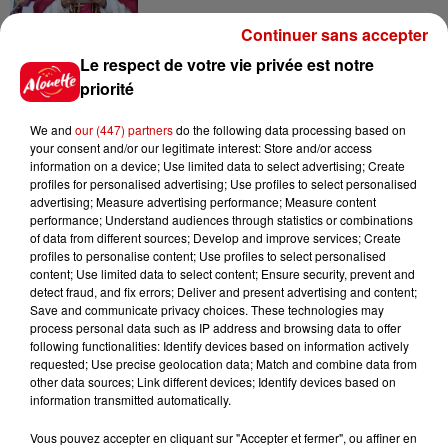
Continuer sans accepter
Le respect de votre vie privée est notre
priorité
Jeux
Voir plus
We and
our (447) partners
do the following data processing based on
your consent and/or our legitimate interest: Store and/or access
Gagnez vos places pour le
information on a device; Use limited data to select advertising; Create
festival Marché Gourmand 2026
profiles for personalised advertising; Use profiles to select personalised
à Coulon !
advertising; Measure advertising performance; Measure content
performance; Understand audiences through statistics or combinations
of data from different sources; Develop and improve services; Create
profiles to personalise content; Use profiles to select personalised
content; Use limited data to select content; Ensure security, prevent and
Le Duel - Gagnez vos entrées
detect fraud, and fix errors; Deliver and present advertising and content;
Save and communicate privacy choices. These technologies may
pour l'un des zoos de nos
process personal data such as IP address and browsing data to offer
régions !
following functionalities: Identify devices based on information actively
requested; Use precise geolocation data; Match and combine data from
other data sources; Link different devices; Identify devices based on
information transmitted automatically.
Destination Vacances - Gagnez
Vous pouvez accepter en cliquant sur "Accepter et fermer", ou affiner en
votre séjour en famille au cœur