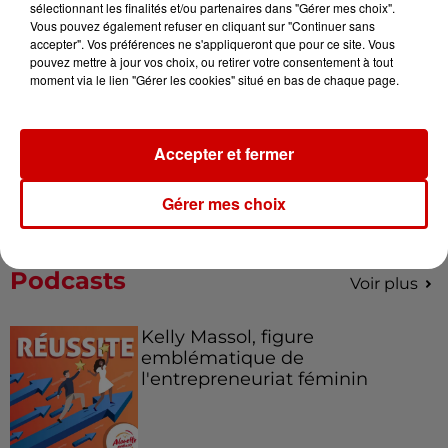
sélectionnant les finalités et/ou partenaires dans "Gérer mes choix".
de la...
Vous pouvez également refuser en cliquant sur "Continuer sans
accepter". Vos préférences ne s'appliqueront que pour ce site. Vous
pouvez mettre à jour vos choix, ou retirer votre consentement à tout
moment via le lien "Gérer les cookies" situé en bas de chaque page.
Destination Vacances : inscrivez-
vous !
Accepter et fermer
Gérer mes choix
Podcasts
Voir plus
Kelly Massol, figure
emblématique de
l'entrepreneuriat féminin