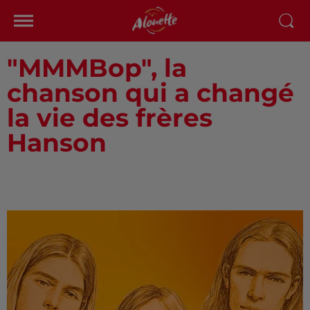
"MMMBop", la
chanson qui a changé
la vie des frères
Hanson