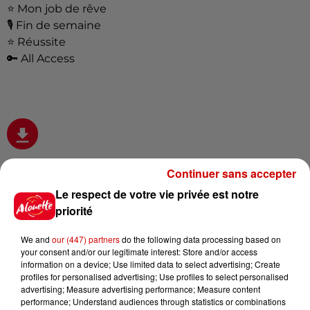
⭐
Mon job de rêve
🎙 Fin de semaine
⭐
Réussite
🔑
All Access
Continuer sans accepter
Le respect de votre vie privée est notre
Infos
Voir plus
priorité
11h51
We and
our (447) partners
do the following data processing based on
À LA UNE : affaire Manon
your consent and/or our legitimate interest: Store and/or access
information on a device; Use limited data to select advertising; Create
Relandeau, musée cambriolé et
profiles for personalised advertising; Use profiles to select personalised
Amel Bent en...
advertising; Measure advertising performance; Measure content
performance; Understand audiences through statistics or combinations