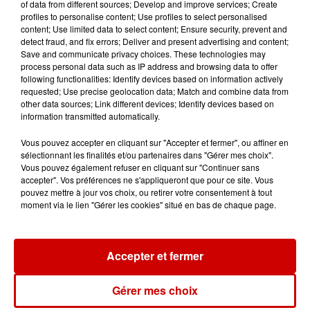
of data from different sources; Develop and improve services; Create
profiles to personalise content; Use profiles to select personalised
11h18
content; Use limited data to select content; Ensure security, prevent and
Disparition de Manon
detect fraud, and fix errors; Deliver and present advertising and content;
Relandeau : sa mère réclame
Save and communicate privacy choices. These technologies may
l’intervention...
process personal data such as IP address and browsing data to offer
following functionalities: Identify devices based on information actively
requested; Use precise geolocation data; Match and combine data from
other data sources; Link different devices; Identify devices based on
10h31
information transmitted automatically.
Corrèze : le Musée Jacques
Chirac cambriolé pour la
Vous pouvez accepter en cliquant sur "Accepter et fermer", ou affiner en
troisième fois...
sélectionnant les finalités et/ou partenaires dans "Gérer mes choix".
Vous pouvez également refuser en cliquant sur "Continuer sans
accepter". Vos préférences ne s'appliqueront que pour ce site. Vous
pouvez mettre à jour vos choix, ou retirer votre consentement à tout
moment via le lien "Gérer les cookies" situé en bas de chaque page.
10h23
Amel Bent en concert gratuit
dans l’Ouest
Accepter et fermer
Gérer mes choix