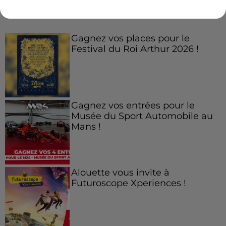
Jeux
Voir plus
Gagnez vos places pour le
Festival du Roi Arthur 2026 !
Gagnez vos entrées pour le
Musée du Sport Automobile au
Mans !
Alouette vous invite à
Futuroscope Xperiences !