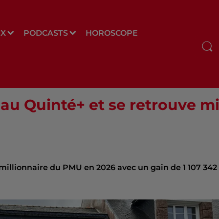
UX
PODCASTS
HOROSCOPE
 au Quinté+ et se retrouve mi
 millionnaire du PMU en 2026 avec un gain de 1 107 342