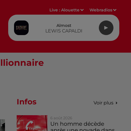
Live :
Alouette
Webradios
Almost
LEWIS CAPALDI
llionnaire
Infos
Voir plus
6 août 2026
Un homme décède
après une noyade dans