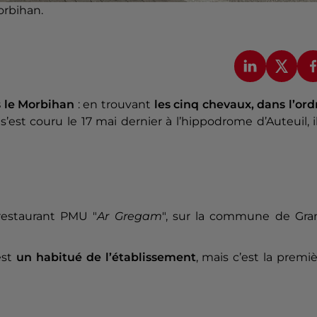
orbihan.
 le Morbihan
: en trouvant
les cinq chevaux, dans l’ord
 s’est couru le 17 mai dernier à l’hippodrome d’Auteuil, i
restaurant PMU "
Ar Gregam
", sur la commune de Gra
est
un habitué de l’établissement
, mais c’est la premi