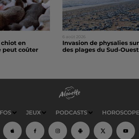
6 août 2026
 chiot en
Invasion de physalies sur
 peut coûter
des plages du Sud-Ouest
NFOS
JEUX
PODCASTS
HOROSCOP