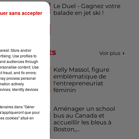
Le Duel - Gagnez votre
uer sans accepter
balade en jet ski !
se
e-
Podcasts
erest: Store and/or
Voir plus
tising; Use profiles to
tand audiences through
personalise content; Use
Kelly Massol, figure
 fraud, and fix errors;
emblématique de
 may process personal
l'entrepreneuriat
mation actively
vices; Identify devices
féminin
rtenaires dans "Gérer
Aménager un school
s'appliqueront que pour
bus au Canada et
les cookies" situé en
accueillir les bleus à
Boston,...