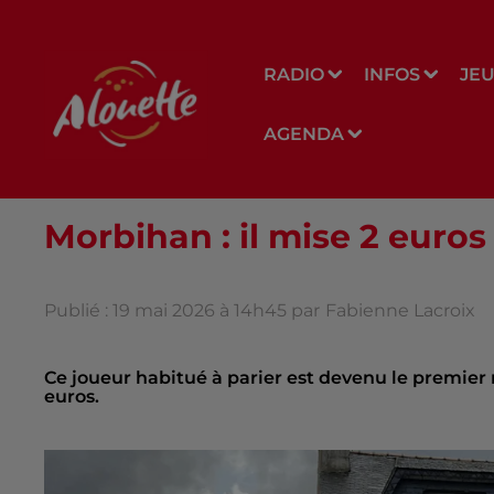
RADIO
INFOS
JE
AGENDA
Morbihan : il mise 2 euros
Publié : 19 mai 2026 à 14h45 par
Fabienne Lacroix
Ce joueur habitué à parier est devenu le premier
euros.