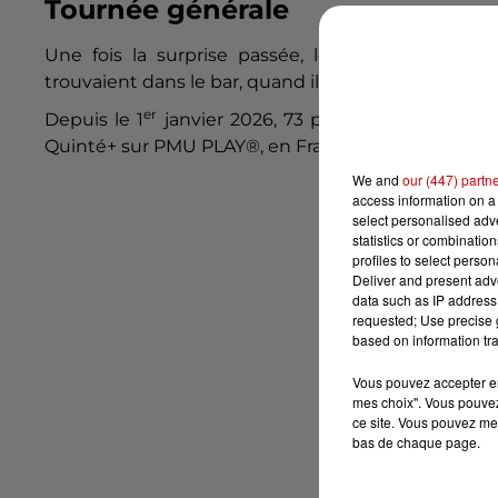
Tournée générale
Une fois la surprise passée, le nouveau million
trouvaient dans le bar, quand il a découvert son gai
er
Depuis le 1
janvier 2026, 73 parieurs ont rempor
Quinté+ sur PMU PLAY®, en France. À la même date
We and
our (447) partn
access information on a 
select personalised ad
statistics or combinatio
profiles to select person
Deliver and present adv
data such as IP address 
requested; Use precise g
based on information tra
Vous pouvez accepter en 
mes choix". Vous pouvez
ce site. Vous pouvez met
bas de chaque page.