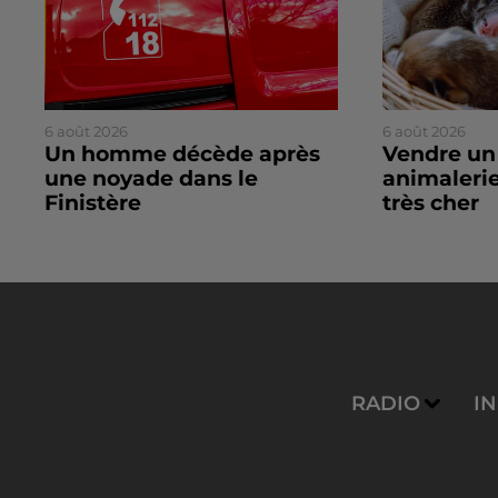
6 août 2026
6 août 2026
Un homme décède après
Vendre un
une noyade dans le
animalerie
Finistère
très cher
RADIO
I