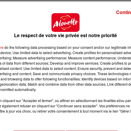
Contin
naire a offert une
tournée générale aux clients
qui 
n.
té plus de 100 000 euros au pari Quinté+® ou au pari 
Le respect de votre vie privée est notre priorité
 en 2025, ils étaient 55 grands gagnants PMU®.
ers
do the following data processing based on your consent and/or our legitimate int
device; Use limited data to select advertising; Create profiles for personalised adver
vertising; Measure advertising performance; Measure content performance; Unders
ns of data from different sources; Develop and improve services; Create profiles to 
alised content; Use limited data to select content; Ensure security, prevent and detect
ertising and content; Save and communicate privacy choices. These technologies
and browsing data to offer following functionalities: Identify devices based on infor
eolocation data; Match and combine data from other data sources; Link different de
nsmitted automatically.
cliquant sur "Accepter et fermer", ou affiner en sélectionnant les finalités et/ou pa
 également refuser en cliquant sur "Continuer sans accepter". Vos préférences ne 
tre à jour vos choix, ou retirer votre consentement à tout moment via le lien "Gérer 