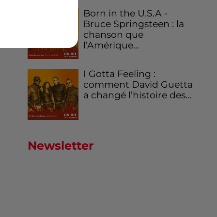
Born in the U.S.A -
Bruce Springsteen : la
chanson que
l’Amérique...
I Gotta Feeling :
comment David Guetta
a changé l’histoire des...
Newsletter