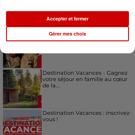
à Coulon !
Accepter et fermer
Le Duel - Gagnez vos entrées
Gérer mes choix
pour l'un des zoos de nos
régions !
Destination Vacances - Gagnez
votre séjour en famille au cœur
de la...
Destination Vacances : inscrivez-
vous !