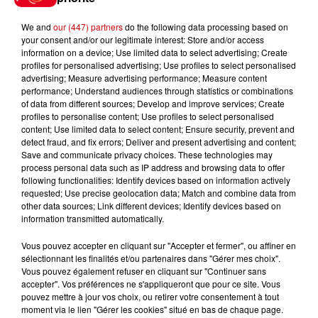
We and
our (447) partners
do the following data processing based on
your consent and/or our legitimate interest: Store and/or access
8h49
information on a device; Use limited data to select advertising; Create
Rennes : enquête ouverte après
profiles for personalised advertising; Use profiles to select personalised
un accident impliquant un
advertising; Measure advertising performance; Measure content
conducteur...
performance; Understand audiences through statistics or combinations
of data from different sources; Develop and improve services; Create
profiles to personalise content; Use profiles to select personalised
content; Use limited data to select content; Ensure security, prevent and
8 août 2026
detect fraud, and fix errors; Deliver and present advertising and content;
Aide carburant pour les "grands
Save and communicate privacy choices. These technologies may
rouleurs" : le délai pour la...
process personal data such as IP address and browsing data to offer
following functionalities: Identify devices based on information actively
requested; Use precise geolocation data; Match and combine data from
other data sources; Link different devices; Identify devices based on
information transmitted automatically.
Vous pouvez accepter en cliquant sur "Accepter et fermer", ou affiner en
Jeux
sélectionnant les finalités et/ou partenaires dans "Gérer mes choix".
Voir plus
Vous pouvez également refuser en cliquant sur "Continuer sans
accepter". Vos préférences ne s'appliqueront que pour ce site. Vous
pouvez mettre à jour vos choix, ou retirer votre consentement à tout
Gagnez vos places pour le
moment via le lien "Gérer les cookies" situé en bas de chaque page.
festival Marché Gourmand 2026