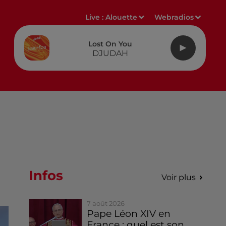
Live :
Alouette
Webradios
Lost On You
DJUDAH
Infos
Voir plus
7 août 2026
Pape Léon XIV en
France : quel est son