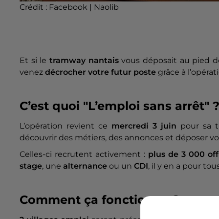
Crédit :
Facebook | Naolib
Et si le
tramway nantais
vous déposait au pied 
venez
décrocher votre futur poste
grâce à l’opérat
C’est quoi "L’emploi sans arrêt" 
L’opération revient ce
mercredi 3 juin
pour sa tr
découvrir des métiers, des annonces et déposer v
Celles-ci recrutent activement :
plus de 3 000 of
stage
, une
alternance
ou un
CDI
, il y en a pour tou
Comment ça fonctionne ?