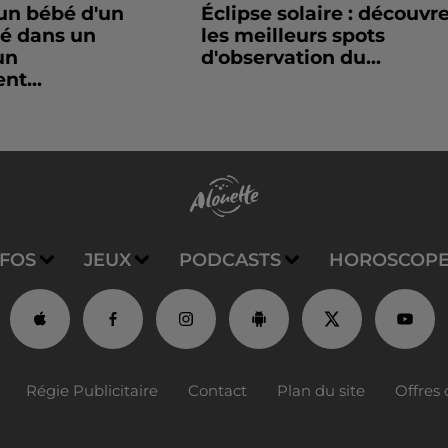
un bébé d'un
Éclipse solaire : découvr
sé dans un
les meilleurs spots
un
d'observation du...
nt...
NFOS
JEUX
PODCASTS
HOROSCOP
Régie Publicitaire
Contact
Plan du site
Offres 