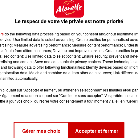
lir. Pour s’y rendre, rien de plus simple, il vous suffit
port, de l’aéronautique et de la navale
à l’arrêt
Gare 
Le respect de votre vie privée est notre priorité
es métiers du commerce, de l’industrie, de l’énergie, 
ers
do the following data processing based on your consent and/or our legitimate int
device; Use limited data to select advertising; Create profiles for personalised adver
it de vous inscrire sur ce
lien
.
vertising; Measure advertising performance; Measure content performance; Unders
ns of data from different sources; Develop and improve services; Create profiles to 
alised content; Use limited data to select content; Ensure security, prevent and detect
ertising and content; Save and communicate privacy choices. These technologies
and browsing data to offer following functionalities: Identify devices based on infor
eolocation data; Match and combine data from other data sources; Link different de
nsmitted automatically.
cliquant sur "Accepter et fermer", ou affiner en sélectionnant les finalités et/ou pa
 également refuser en cliquant sur "Continuer sans accepter". Vos préférences ne 
tre à jour vos choix, ou retirer votre consentement à tout moment via le lien "Gérer 
Gérer mes choix
Accepter et fermer