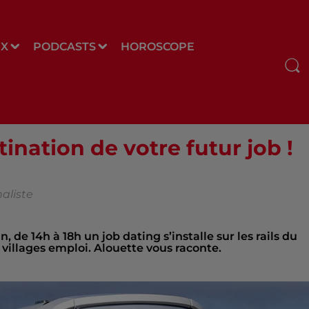
UX
PODCASTS
HOROSCOPE
ination de votre futur job !
aliste
, de 14h à 18h un job dating s’installe sur les rails du
villages emploi. Alouette vous raconte.