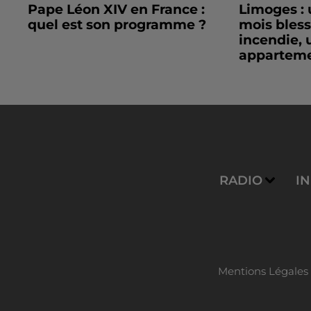
Pape Léon XIV en France :
Limoges : 
quel est son programme ?
mois bles
incendie, 
apparteme
RADIO
I
Mentions Légales