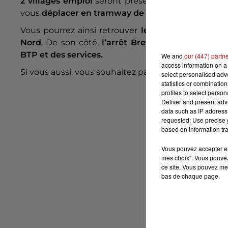
2 villages emploi
seront présents pour vous accueil
vous
déplacer en tramway de station en station.
Vous pourrez ainsi retrouver
les métiers du trans
Nord
. De son côté,
l’arrêt Bretagne
accueillera
l
BTP et des services.
We and
our (447) partn
access information on a 
Si vous aussi, vous souhaitez participer, il vous suff
select personalised ad
statistics or combinatio
profiles to select person
Deliver and present adv
data such as IP address 
requested; Use precise g
based on information tra
Vous pouvez accepter en 
mes choix". Vous pouvez
ce site. Vous pouvez met
bas de chaque page.