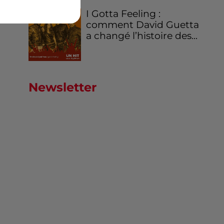
I Gotta Feeling :
comment David Guetta
a changé l’histoire des...
Newsletter