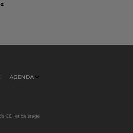
ez
E
AGENDA
de CDI et de stage