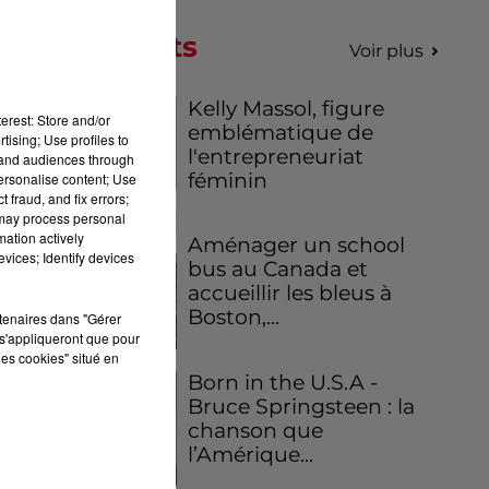
 de
Podcasts
Voir plus
du
du
Kelly Massol, figure
erest: Store and/or
emblématique de
tising; Use profiles to
l'entrepreneuriat
tand audiences through
féminin
personalise content; Use
 fraud, and fix errors;
 may process personal
mation actively
Aménager un school
vices; Identify devices
bus au Canada et
accueillir les bleus à
Boston,...
rtenaires dans "Gérer
s'appliqueront que pour
les cookies" situé en
Born in the U.S.A -
Bruce Springsteen : la
chanson que
l’Amérique...