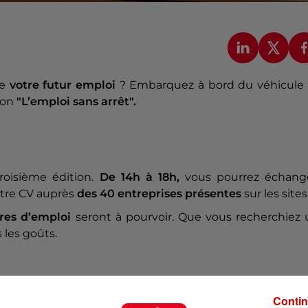
de
votre futur emploi
? Embarquez à bord du véhicule 
ion
"L’emploi sans arrêt".
?
oisième édition.
De 14h à 18h,
vous pourrez échange
otre CV auprès
des 40 entreprises présentes
sur les sites
fres d’emploi
seront à pourvoir. Que vous recherchiez 
s les goûts.
Contin