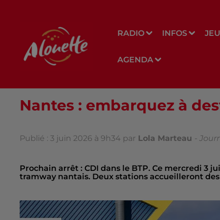
RADIO
INFOS
JE
AGENDA
Nantes : embarquez à dest
Publié : 3 juin 2026 à 9h34 par
Lola Marteau
-
Journ
Prochain arrêt : CDI dans le BTP. Ce mercredi 3 juin
tramway nantais. Deux stations accueilleront des 