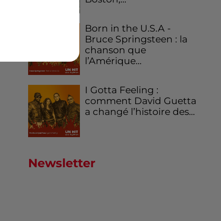
êté
 de
Born in the U.S.A -
Bruce Springsteen : la
chanson que
l’Amérique...
I Gotta Feeling :
comment David Guetta
a changé l’histoire des...
Newsletter