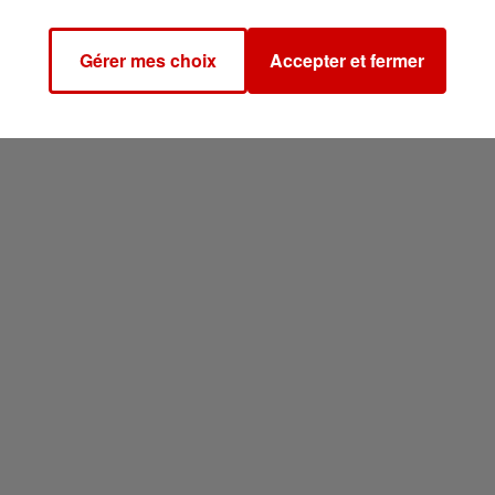
op"
à l'époque des faits et affirmé qu'
il avait depuis arr
ailleurs écopé d'une interdiction de paraître à l'aéroport
Gérer mes choix
Accepter et fermer