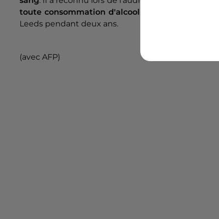
sang
. Il a reconnu lors de l'audience qu'il
"buvait tr
toute consommation d'alcool
. Le retraité a par 
Leeds pendant deux ans.
(avec AFP)