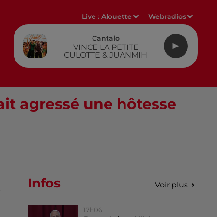
Live :
Alouette
Webradios
Cantalo
VINCE LA PETITE
CULOTTE & JUANMIH
ait agressé une hôtesse
Infos
Voir plus
t
17h06