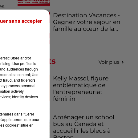
es.
ait
Destination Vacances -
uer sans accepter
Gagnez votre séjour en
famille au cœur de la...
its
on
erest: Store and/or
Podcasts
Voir plus
tising; Use profiles to
tand audiences through
personalise content; Use
Kelly Massol, figure
 fraud, and fix errors;
ent
emblématique de
 may process personal
la
mation actively
l'entrepreneuriat
vices; Identify devices
féminin
on
tie
rtenaires dans "Gérer
Aménager un school
s'appliqueront que pour
bus au Canada et
les cookies" situé en
accueillir les bleus à
 de
Boston,...