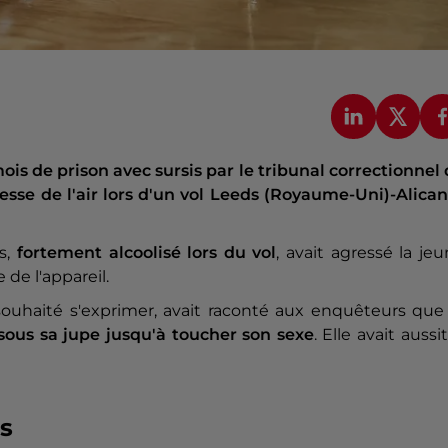
s de prison avec sursis par le tribunal correctionnel
sse de l'air lors d'un vol Leeds (Royaume-Uni)-Alican
ds,
fortement alcoolisé lors du vol
, avait agressé la je
 de l'appareil.
souhaité s'exprimer, avait raconté aux enquêteurs que
sous sa jupe jusqu'à toucher son sexe
. Elle avait aussi
s