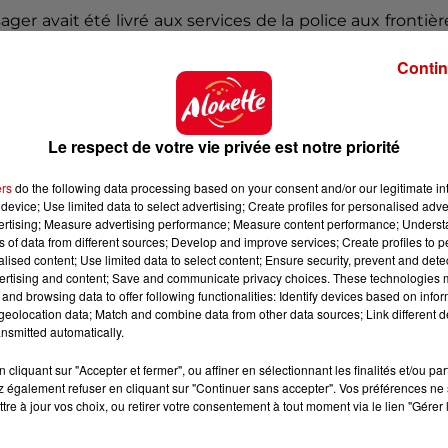
ager avait été livré aux services de la police aux frontièr
cun souvenir"
des faits et assuré qu'il n'avait
"jamais f
Contin
askets, il a affirmé à la barre qu'il avait reconnu les fa
oliciers, qui lui avaient
"dit d'admettre"
cette agressi
Le respect de votre vie privée est notre priorité
ers
do the following data processing based on your consent and/or our legitimate int
device; Use limited data to select advertising; Create profiles for personalised adver
uste après son arrestation
vertising; Measure advertising performance; Measure content performance; Unders
ns of data from different sources; Develop and improve services; Create profiles to 
alised content; Use limited data to select content; Ensure security, prevent and detect
mais m'excuser assez
"
, a-t-il déclaré à la barre.
"Mon cli
ertising and content; Save and communicate privacy choices. These technologies
a aucun souvenir des faits
mais ne remet pas en cause 
and browsing data to offer following functionalities: Identify devices based on infor
, Me Tristan Hennebois.
eolocation data; Match and combine data from other data sources; Link different de
nsmitted automatically.
ée, bouleversée
"
qui a été
"incapable de reprendre s
sée
"sur son lieu de travail"
, a décrit le conseil de la par
cliquant sur "Accepter et fermer", ou affiner en sélectionnant les finalités et/ou pa
 également refuser en cliquant sur "Continuer sans accepter". Vos préférences ne 
tre à jour vos choix, ou retirer votre consentement à tout moment via le lien "Gérer 
ation, dans la matinée, à
2,2 grammes d'alcool par litre