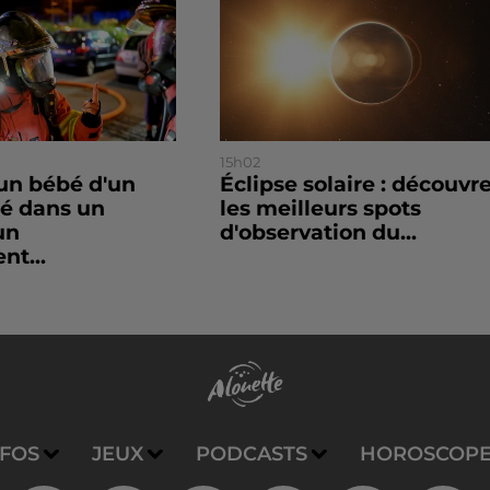
15h02
un bébé d'un
Éclipse solaire : découvr
sé dans un
les meilleurs spots
un
d'observation du...
nt...
NFOS
JEUX
PODCASTS
HOROSCOP