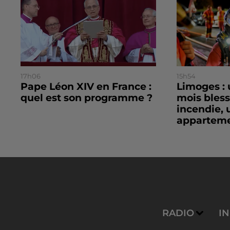
17h06
15h54
Pape Léon XIV en France :
Limoges : 
quel est son programme ?
mois bles
incendie, 
apparteme
RADIO
I