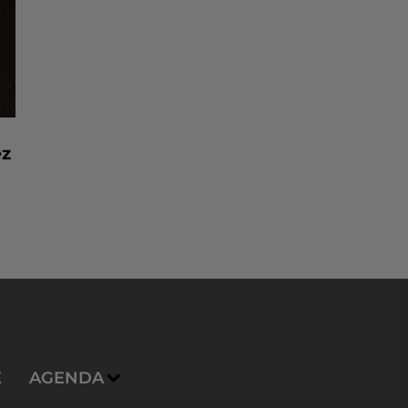
ez
E
AGENDA