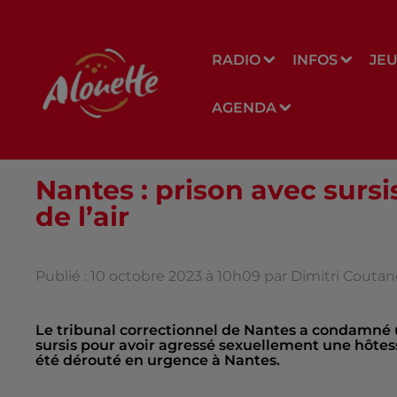
RADIO
INFOS
JE
AGENDA
Nantes : prison avec surs
de l’air
Publié : 10 octobre 2023 à 10h09 par Dimitri Couta
Le tribunal correctionnel de Nantes a condamné u
sursis pour avoir agressé sexuellement une hôtesse
été dérouté en urgence à Nantes.