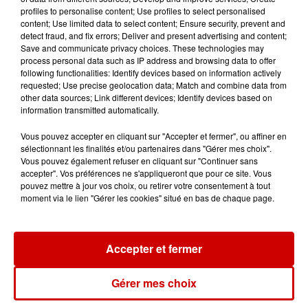
profiles to personalise content; Use profiles to select personalised
content; Use limited data to select content; Ensure security, prevent and
detect fraud, and fix errors; Deliver and present advertising and content;
Save and communicate privacy choices. These technologies may
Le Duel - Gagnez votre balade
process personal data such as IP address and browsing data to offer
en jet ski !
following functionalities: Identify devices based on information actively
requested; Use precise geolocation data; Match and combine data from
other data sources; Link different devices; Identify devices based on
information transmitted automatically.
Vous pouvez accepter en cliquant sur "Accepter et fermer", ou affiner en
sélectionnant les finalités et/ou partenaires dans "Gérer mes choix".
Vous pouvez également refuser en cliquant sur "Continuer sans
Podcasts
Voir plus
accepter". Vos préférences ne s'appliqueront que pour ce site. Vous
pouvez mettre à jour vos choix, ou retirer votre consentement à tout
moment via le lien "Gérer les cookies" situé en bas de chaque page.
Kelly Massol, figure
emblématique de
l'entrepreneuriat féminin
Accepter et fermer
Gérer mes choix
Aménager un school bus au