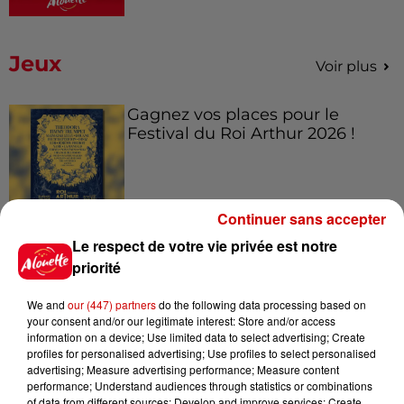
Jeux
Voir plus
Gagnez vos places pour le
Festival du Roi Arthur 2026 !
Continuer sans accepter
Gagnez vos entrées pour le
Le respect de votre vie privée est notre
Musée du Sport Automobile au
priorité
Mans !
We and
our (447) partners
do the following data processing based on
your consent and/or our legitimate interest: Store and/or access
information on a device; Use limited data to select advertising; Create
Alouette vous invite à
profiles for personalised advertising; Use profiles to select personalised
advertising; Measure advertising performance; Measure content
Futuroscope Xperiences !
performance; Understand audiences through statistics or combinations
of data from different sources; Develop and improve services; Create