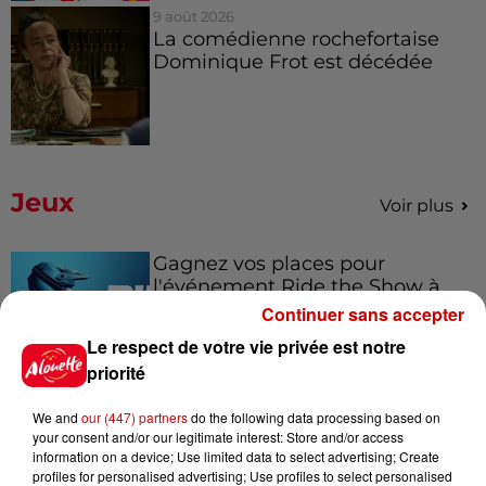
9 août 2026
La comédienne rochefortaise
Dominique Frot est décédée
Jeux
Voir plus
Gagnez vos places pour
l'événement Ride the Show à
Morlaix !
Continuer sans accepter
Le respect de votre vie privée est notre
priorité
Gagnez vos places pour le
We and
our (447) partners
do the following data processing based on
festival Marché Gourmand 2026
your consent and/or our legitimate interest: Store and/or access
à Coulon !
information on a device; Use limited data to select advertising; Create
profiles for personalised advertising; Use profiles to select personalised