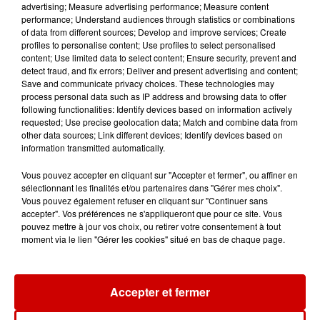
advertising; Measure advertising performance; Measure content
performance; Understand audiences through statistics or combinations
of data from different sources; Develop and improve services; Create
Le Duel - Gagnez vos entrées
profiles to personalise content; Use profiles to select personalised
pour l'un des zoos de nos
content; Use limited data to select content; Ensure security, prevent and
detect fraud, and fix errors; Deliver and present advertising and content;
régions !
Save and communicate privacy choices. These technologies may
process personal data such as IP address and browsing data to offer
following functionalities: Identify devices based on information actively
requested; Use precise geolocation data; Match and combine data from
other data sources; Link different devices; Identify devices based on
Destination Vacances - Gagnez
information transmitted automatically.
votre séjour en famille au cœur
de la...
Vous pouvez accepter en cliquant sur "Accepter et fermer", ou affiner en
sélectionnant les finalités et/ou partenaires dans "Gérer mes choix".
Vous pouvez également refuser en cliquant sur "Continuer sans
accepter". Vos préférences ne s'appliqueront que pour ce site. Vous
pouvez mettre à jour vos choix, ou retirer votre consentement à tout
moment via le lien "Gérer les cookies" situé en bas de chaque page.
Podcasts
Voir plus
Accepter et fermer
Kelly Massol, figure
emblématique de