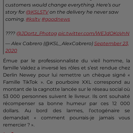
customers would change everything. Here’s our
story for
@KSL5TV
on the delivery he never saw
coming.
#ksltv
#goodnews
????
@JDortz_Photog
pic.twitter.com/WEJdOKoVnN
— Alex Cabrero (@KSL_AlexCabrero)
September 23,
2020
Émue par le professionnaliste du vieil homme, la
famille Valdez a inversé les rôles et s’est rendue chez
Derlin Newey pour lui remettre un chèque signé «
Famille TikTok ». Ce pourboire XXL correspond au
montant de la cagnotte lancée sur le réseau social où
53 000 personnes suivent le livreur. Ils ont souhaité
récompenser sa bonne humeur par ces 12 000
dollars. Au bord des larmes, l’octogénaire se
demandait « comment pourrais-je jamais vous
remercier ? ».