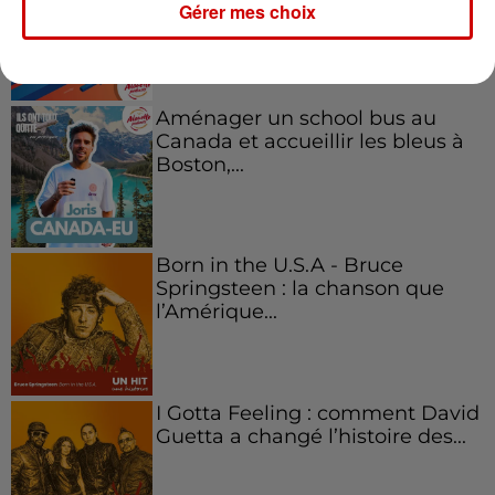
Gérer mes choix
l'entrepreneuriat féminin
Aménager un school bus au
Canada et accueillir les bleus à
Boston,...
Born in the U.S.A - Bruce
Springsteen : la chanson que
l’Amérique...
I Gotta Feeling : comment David
Guetta a changé l’histoire des...